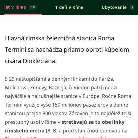
idieť v Ríme
1 deň v Ríme
Ubytovanie
18
9
Hlavná rímska železničná stanica Roma
Termini sa nachádza priamo oproti kúpeľom
cisára Diokleciána.
S 29 náštupišťami a dennými linkami do Paríža,
Mníchova, Ženevy, Bazileja, či Viedne patrí medzi
najväčšie a najrušnejšie stanice v Európe. Ročne Roma
Termini využije vyše 150 miliónov pasažierov a denne
stanicou prejde 800 vlakov. Zároveň je to najdôležitejší
prestupný uzol v Ríme –
stretávajú sa tu obe linky
rímskeho metra
(A, B) a pred staničnou budovou na