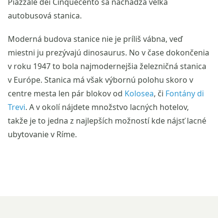
Piazzale dei Cinquecento sa nachádza veľká
autobusová stanica.
Moderná budova stanice nie je príliš vábna, veď
miestni ju prezývajú dinosaurus. No v čase dokončenia
v roku 1947 to bola najmodernejšia železničná stanica
v Európe. Stanica má však výbornú polohu skoro v
centre mesta len pár blokov od
Kolosea
, či
Fontány di
Trevi
. A v okolí nájdete množstvo lacných hotelov,
takže je to jedna z najlepších možností kde nájsť lacné
ubytovanie v Ríme.