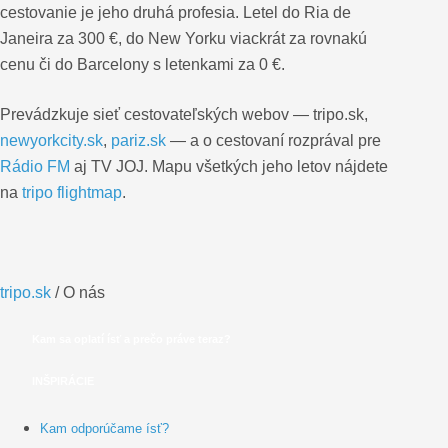
cestovanie je jeho druhá profesia. Letel do Ria de
Janeira za 300 €, do New Yorku viackrát za rovnakú
cenu či do Barcelony s letenkami za 0 €.
Prevádzkuje sieť cestovateľských webov — tripo.sk,
newyorkcity.sk
,
pariz.sk
— a o cestovaní rozprával pre
Rádio FM
aj TV JOJ. Mapu všetkých jeho letov nájdete
na
tripo flightmap
.
tripo.sk
/
O nás
Kam sa oplatí ísť a prečo práve teraz?
INŠPIRÁCIE
Kam odporúčame ísť?