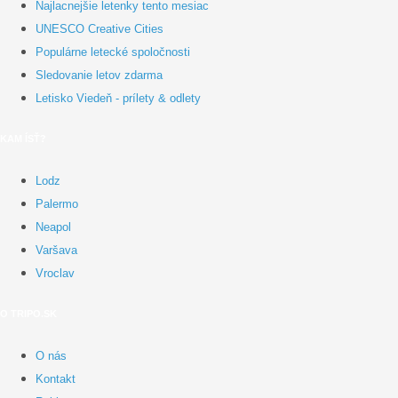
Najlacnejšie letenky tento mesiac
UNESCO Creative Cities
Populárne letecké spoločnosti
Sledovanie letov zdarma
Letisko Viedeň - prílety & odlety
KAM ÍSŤ?
Lodz
Palermo
Neapol
Varšava
Vroclav
O TRIPO.SK
O nás
Kontakt