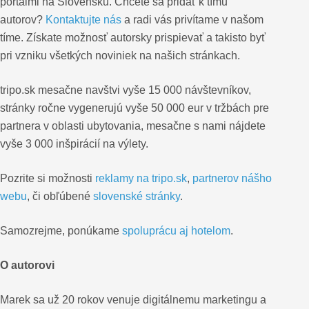
portálmi na Slovensku. Chcete sa pridať k tímu
autorov?
Kontaktujte nás
a radi vás privítame v našom
tíme. Získate možnosť autorsky prispievať a takisto byť
pri vzniku všetkých noviniek na našich stránkach.
tripo.sk mesačne navštvi vyše 15 000 návštevníkov,
stránky ročne vygenerujú vyše 50 000 eur v tržbách pre
partnera v oblasti ubytovania, mesačne s nami nájdete
vyše 3 000 inšpirácií na výlety.
Pozrite si možnosti
reklamy na tripo.sk
,
partnerov nášho
webu
, či obľúbené
slovenské stránky
.
Samozrejme, ponúkame
spoluprácu aj hotelom
.
O autorovi
Marek sa už 20 rokov venuje digitálnemu marketingu a