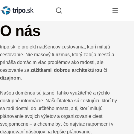
Skip
to
content
O nás
tripo.sk je projekt nadšencov cestovania, ktorí milujú
cestovanie. Nie masový turizmus, ktorý zabíja mestá a
prináša domácim viac problémov ako radosti, ale
cestovanie za
zážitkami
,
dobrou architektúrou
či
dizajnom
.
Našou doménou sú jasné, ľahko využiteľné a rýchlo
dostupné informácie. Naši čitatelia sú cestujúci, ktorí by
sa radi dostali do určitého mesta, a tí, ktorí milujú
plánovanie svojich výletov a organizovanie ciest
svojpomocne – a chceme byť čo najviac nápomocní v
dizajnovaní nástrojov na lepšie plánovanie.