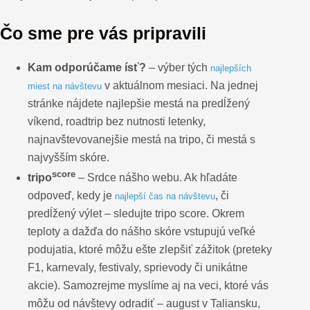
Čo sme pre vás pripravili
Kam odporúčame ísť?
– výber tých
najlepších
v aktuálnom mesiaci. Na jednej
miest na návštevu
stránke nájdete najlepšie mestá na predĺžený
víkend, roadtrip bez nutnosti letenky,
najnavštevovanejšie mestá na tripo, či mestá s
najvyšším skóre.
score
tripo
– Srdce nášho webu. Ak hľadáte
odpoveď, kedy je
, či
najlepší čas na návštevu
predĺžený výlet – sledujte tripo score. Okrem
teploty a dažďa do nášho skóre vstupujú veľké
podujatia, ktoré môžu ešte zlepšiť zážitok (preteky
F1, karnevaly, festivaly, sprievody či unikátne
akcie). Samozrejme myslíme aj na veci, ktoré vás
môžu od návštevy odradiť – august v Taliansku,