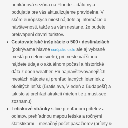
hurikánová sezóna na Floride – dátumy a
podujatia pre vás aktualizujeme pravidelne. V
skóre európskych miest nájdete aj informácie o
návštevnosti, takže sa vám nestane, že budete
prekvapení davmi turistov.
Cestovateľské inšpirácie o 500+ destináciách
(pokrývame hlavne
ale aj vybrané
európske ciele
mestá po celom svete), pri meste väčšinou
nájdete údaje o aktuálnom počasí a historické
dáta z open weather. Pri najnavštevovanejších
mestách nájdete aj prehľad lacných leteniek z
okolitých letísk (Bratislava, Viedeň a Budapešť) a
takisto aj prehľad atrakcií (nielen tie z must-see
zoznamu).
Letiskové stránky
s live prehľadom príletov a
odletov, prehľadnou mapou letiska a ročnými
štatistikami – mesačný počet pasažierov (prílety &