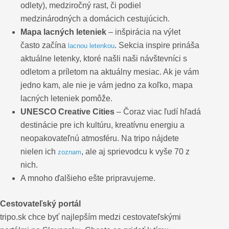
odlety), medziročný rast, či podiel
medzinárodných a domácich cestujúcich.
Mapa lacných leteniek
– inšpirácia na výlet
často začína
. Sekcia inspire prináša
lacnou letenkou
aktuálne letenky, ktoré našli naši návštevníci s
odletom a príletom na aktuálny mesiac. Ak je vám
jedno kam, ale nie je vám jedno za koľko, mapa
lacných leteniek pomôže.
UNESCO Creative Cities
– Čoraz viac ľudí hľadá
destinácie pre ich kultúru, kreatívnu energiu a
neopakovateľnú atmosféru. Na tripo nájdete
nielen ich
, ale aj sprievodcu k vyše 70 z
zoznam
nich.
A mnoho ďalšieho ešte pripravujeme.
Cestovateľský portál
tripo.sk chce byť najlepším medzi cestovateľskými