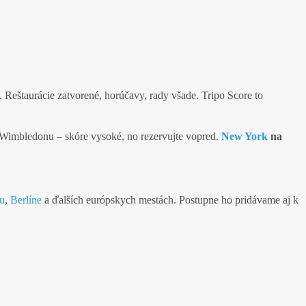
. Reštaurácie zatvorené, horúčavy, rady všade. Tripo Score to
Wimbledonu – skóre vysoké, no rezervujte vopred.
New York
na
u
,
Berlíne
a ďalších európskych mestách. Postupne ho pridávame aj k