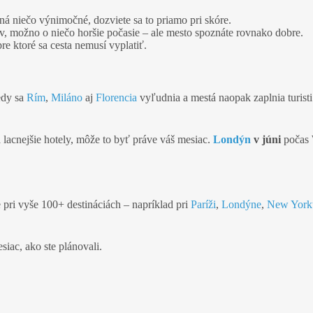
á niečo výnimočné, dozviete sa to priamo pri skóre.
ov, možno o niečo horšie počasie – ale mesto spoznáte rovnako dobre.
re ktoré sa cesta nemusí vyplatiť.
edy sa
Rím
,
Miláno
aj
Florencia
vyľudnia a mestá naopak zaplnia turisti
 lacnejšie hotely, môže to byť práve váš mesiac.
Londýn
v júni
počas 
e pri vyše 100+ destináciách – napríklad pri
Paríži
,
Londýne
,
New York
siac, ako ste plánovali.