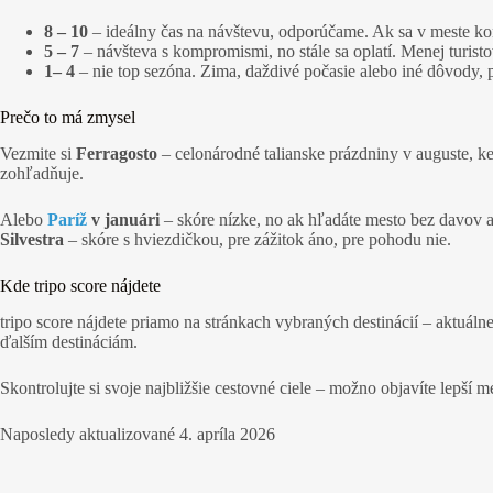
8 – 10
– ideálny čas na návštevu, odporúčame. Ak sa v meste kon
5 – 7
– návšteva s kompromismi, no stále sa oplatí. Menej turist
1– 4
– nie top sezóna. Zima, daždivé počasie alebo iné dôvody, p
Prečo to má zmysel
Vezmite si
Ferragosto
– celonárodné talianske prázdniny v auguste, k
zohľadňuje.
Alebo
Paríž
v januári
– skóre nízke, no ak hľadáte mesto bez davov a
Silvestra
– skóre s hviezdičkou, pre zážitok áno, pre pohodu nie.
Kde tripo score nájdete
tripo score nájdete priamo na stránkach vybraných destinácií – aktuáln
ďalším destináciám.
Skontrolujte si svoje najbližšie cestovné ciele – možno objavíte lepší me
Naposledy aktualizované
4. apríla 2026