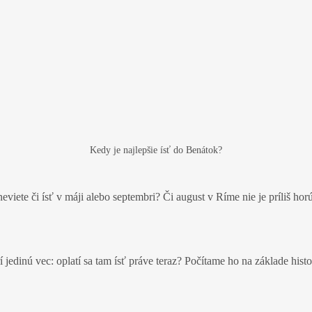
Kedy je najlepšie ísť do Benátok?
 neviete či ísť v máji alebo septembri? Či august v Ríme nie je príliš h
í jedinú vec: oplatí sa tam ísť práve teraz? Počítame ho na základe hist