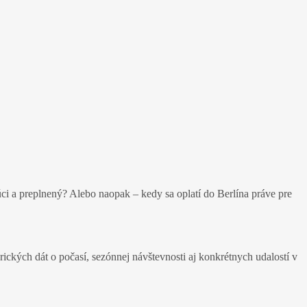
orúci a preplnený? Alebo naopak – kedy sa oplatí do Berlína práve pre
orických dát o počasí, sezónnej návštevnosti aj konkrétnych udalostí v