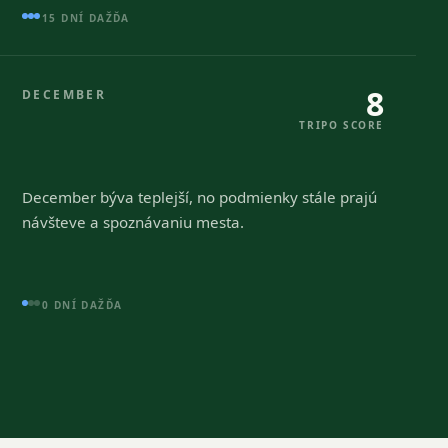
15 DNÍ DAŽĎA
8
DECEMBER
TRIPO SCORE
December býva teplejší, no podmienky stále prajú
návšteve a spoznávaniu mesta.
0 DNÍ DAŽĎA