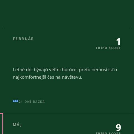
1
FEBRUÁR
TRIPO SCORE
Letné dni bývajú veľmi horúce, preto nemusí ísť o
najkomfortnejší čas na návštevu.
21 DNÍ DAŽĎA
9
MÁJ
TRIPO SCORE