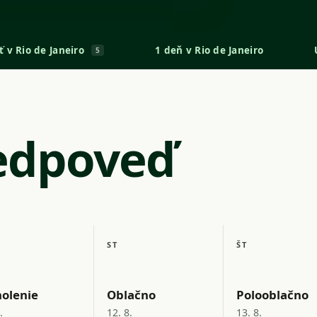
ť v Rio de Janeiro
1 deň v Rio de Janeiro
5
edpoveď
ST
ŠT
olenie
Oblačno
Polooblačno
.
12. 8.
13. 8.