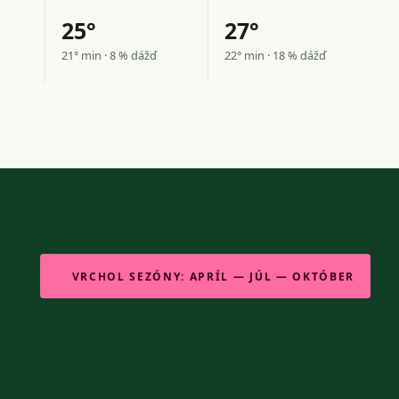
25°
27°
21° min · 8 % dážď
22° min · 18 % dážď
VRCHOL SEZÓNY: APRÍL — JÚL — OKTÓBER