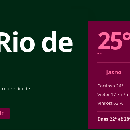
Rio de
25
°C
Jasno
Pocitovo 26°
ore pre Rio de
Vietor 17 km/h
Vlhkosť 62 %
Ť?
Dnes 22° až 28