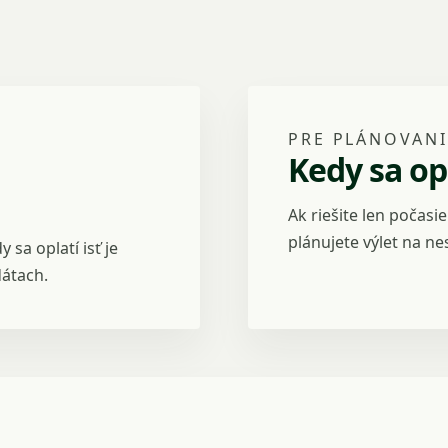
PRE PLÁNOVANI
Kedy sa opl
Ak riešite len počasi
plánujete výlet na n
sa oplatí isť je
átach.