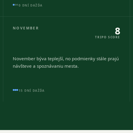
0 DNÍ DAŽĎA
8
NOVEMBER
TRIPO SCORE
November býva teplejší, no podmienky stále prajú
návšteve a spoznávaniu mesta.
15 DNÍ DAŽĎA