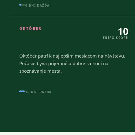
0 DNÍ DAŽĎA
10
OKTÓBER
TRIPO SCORE
Október patrí k najlepším mesiacom na návštevu.
Počasie býva príjemné a dobre sa hodí na
spoznávanie mesta.
16 DNÍ DAŽĎA