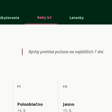
Kedy ísť
Ubytovanie
Letenky
Rýchly prehľad počasia na najbližších 7 dní.
PI
SO
Polooblačno
Jasno
14. 8.
15. 8.