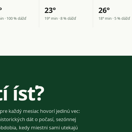
°
23°
26°
in · 100 % dážď
19° min · 8 % dážď
18° min · 5 % dážď
í ísť?
 pre každý mesiac hovorí jedinú vec:
historických dát o počasí, sezónnej
 obdobia, kedy miestni sami utekajú