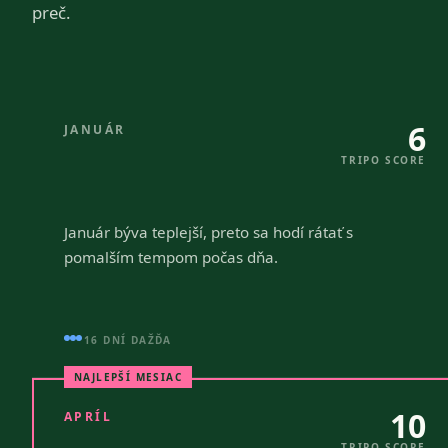
preč.
6
JANUÁR
TRIPO SCORE
Január býva teplejší, preto sa hodí rátať s
pomalším tempom počas dňa.
16 DNÍ DAŽĎA
NAJLEPŠÍ MESIAC
10
APRÍL
TRIPO SCORE