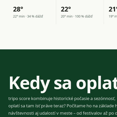
28°
22°
21
22° min · 34 % dážď
20° min · 100 % dážď
19° m
Kedy sa oplat
tripo score kombinuje historické počasie a sezónnosť,
oplatí sa tam ísť práve teraz? Počítame ho na základe 
návštevnosti aj udalostí v meste – od festivalov až po