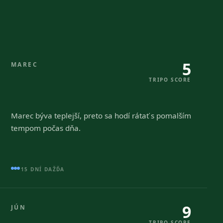
5
MAREC
TRIPO SCORE
Marec býva teplejší, preto sa hodí rátať s pomalším
tempom počas dňa.
15 DNÍ DAŽĎA
9
JÚN
TRIPO SCORE