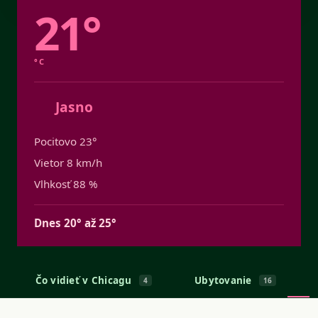
21°
°C
Jasno
Pocitovo 23°
Vietor 8 km/h
Vlhkosť 88 %
Dnes 20° až 25°
Čo vidieť v Chicagu
Ubytovanie
4
16