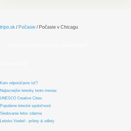
tripo.sk
/
Počasie
/
Počasie v Chicagu
Kam sa oplatí ísť a prečo práve teraz?
INŠPIRÁCIE
Kam odporúčame ísť?
Najlacnejšie letenky tento mesiac
UNESCO Creative Cities
Populárne letecké spoločnosti
Sledovanie letov zdarma
Letisko Viedeň - prílety & odlety