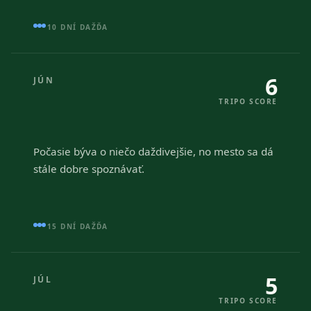
10 DNÍ DAŽĎA
6
JÚN
TRIPO SCORE
Počasie býva o niečo daždivejšie, no mesto sa dá
stále dobre spoznávať.
15 DNÍ DAŽĎA
5
JÚL
TRIPO SCORE