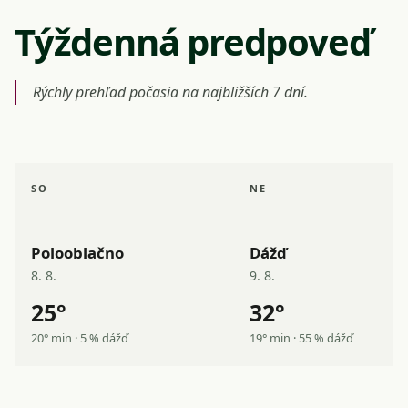
Týždenná predpoveď
Rýchly prehľad počasia na najbližších 7 dní.
SO
NE
Polooblačno
Dážď
8. 8.
9. 8.
25°
32°
20° min · 5 % dážď
19° min · 55 % dážď