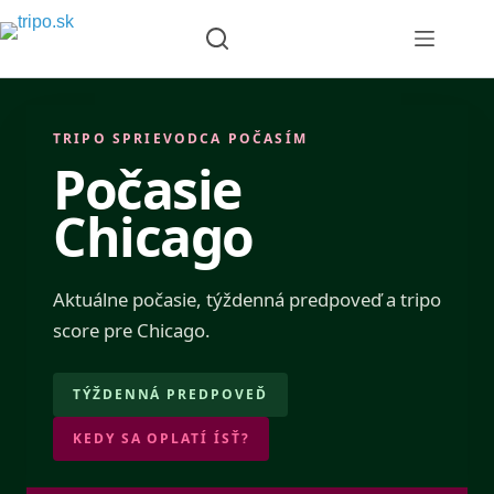
Skip
to
content
TRIPO SPRIEVODCA POČASÍM
Počasie
Chicago
Aktuálne počasie, týždenná predpoveď a tripo
score pre Chicago.
TÝŽDENNÁ PREDPOVEĎ
KEDY SA OPLATÍ ÍSŤ?