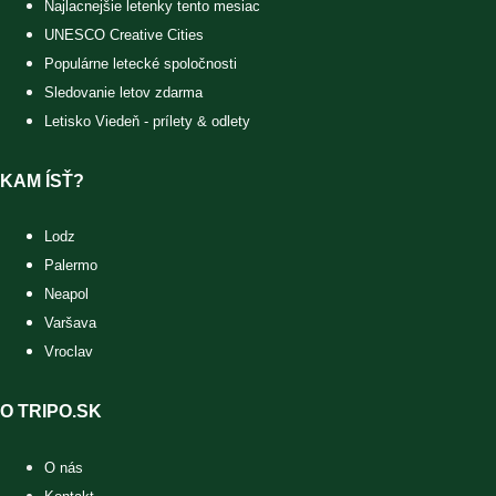
Najlacnejšie letenky tento mesiac
UNESCO Creative Cities
Populárne letecké spoločnosti
Sledovanie letov zdarma
Letisko Viedeň - prílety & odlety
KAM ÍSŤ?
Lodz
Palermo
Neapol
Varšava
Vroclav
O TRIPO.SK
O nás