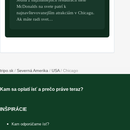
Jedna z najznámejších reštaurácií siete
McDonalds na svete patrí k
najnavštevovanejším atrakciám v Chicagu.
Ak máte radi svet…
tripo.sk
/
Severná Amerika
/
USA
/
Chicago
Kam sa oplatí ísť a prečo práve teraz?
INŠPIRÁCIE
Kam odporúčame ísť?