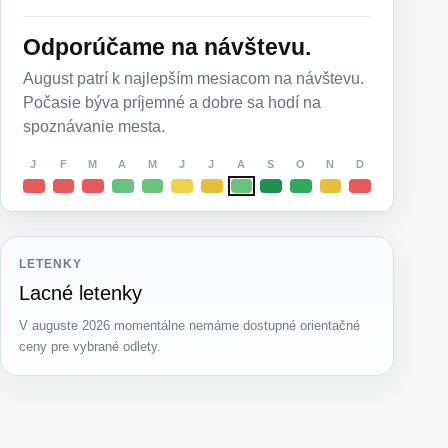
Odporúčame na návštevu.
August patrí k najlepším mesiacom na návštevu.
Počasie býva príjemné a dobre sa hodí na
spoznávanie mesta.
J
F
M
A
M
J
J
A
S
O
N
D
LETENKY
Lacné letenky
V auguste 2026 momentálne nemáme dostupné orientačné
ceny pre vybrané odlety.