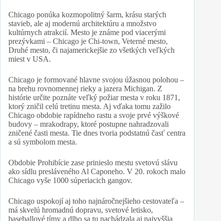
Chicago ponúka kozmopolitný šarm, krásu starých
stavieb, ale aj modernú architektúru a množstvo
kultúrnych atrakcií. Mesto je známe pod viacerými
prezývkami – Chicago je Chi-town, Veterné mesto,
Druhé mesto, či najamerickejšie zo všetkých veľkých
miest v USA.
Chicago je formované hlavne svojou úžasnou polohou –
na brehu rovnomennej rieky a jazera Michigan. Z
histórie určite poznáte veľký požiar mesta v roku 1871,
ktorý zničil celú tretinu mesta. Aj vďaka tomu zažilo
Chicago obdobie rapídneho rastu a svoje prvé výškové
budovy – mrakodrapy, ktoré postupne nahradzovali
zničené časti mesta. Tie dnes tvoria podstatnú časť centra
a sú symbolom mesta.
Obdobie Prohibície zase prinieslo mestu svetovú slávu
ako sídlu presláveného Al Caponeho. V 20. rokoch malo
Chicago vyše 1000 súperiacich gangov.
Chicago uspokojí aj toho najnáročnejšieho cestovateľa –
má skvelú hromadnú dopravu, svetové letisko,
baseballové tímy a dlho sa tu nachádzala aj najvyššia