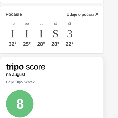
Počasie
Údaje o počasí ↗
ne
po
ut
st
št
32°
25°
28°
28°
22°
tripo
score
na august
Čo je Tripo Score?
8