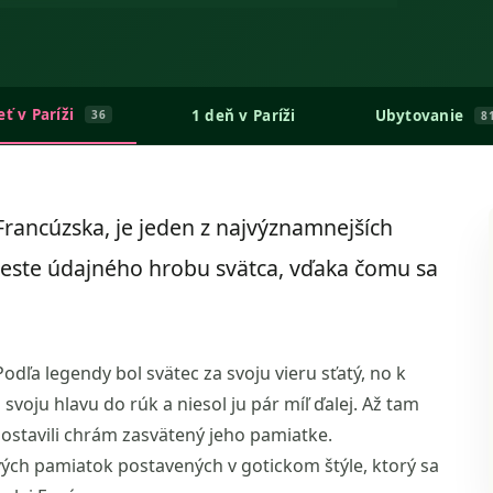
eť v Paríži
1 deň v Paríži
Ubytovanie
36
8
Francúzska, je jeden z najvýznamnejších
ieste údajného hrobu svätca, vďaka čomu sa
ľa legendy bol svätec za svoju vieru sťatý, no k
 svoju hlavu do rúk a niesol ju pár míľ ďalej. Až tam
postavili chrám zasvätený jeho pamiatke.
vých pamiatok postavených v gotickom štýle, ktorý sa