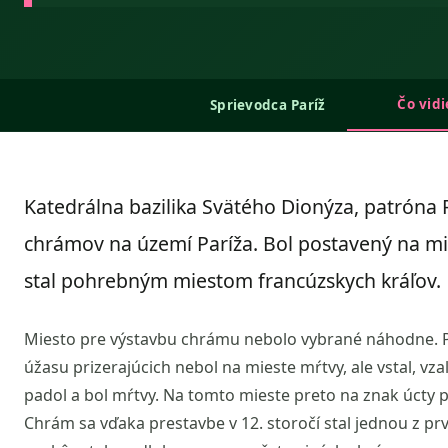
Čo vidi
Sprievodca Paríž
Katedrálna bazilika Svätého Dionýza, patróna 
chrámov na území Paríža. Bol postavený na m
stal pohrebným miestom francúzskych kráľov.
Miesto pre výstavbu chrámu nebolo vybrané náhodne. Pod
úžasu prizerajúcich nebol na mieste mŕtvy, ale vstal, vzal
padol a bol mŕtvy. Na tomto mieste preto na znak úcty 
Chrám sa vďaka prestavbe v 12. storočí stal jednou z pr