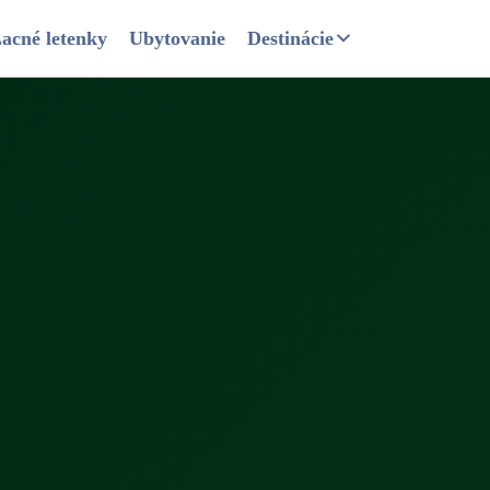
acné letenky
Ubytovanie
Destinácie