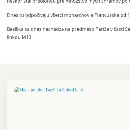
neskôr stal predlohou pre množstvo iných chrámov po c
Dnes tu odpočívajú všetci monarchovia Francúzska od 10
Bazilika sa dnes nachádza na predmestí Paríža v časti 
linkou M13.