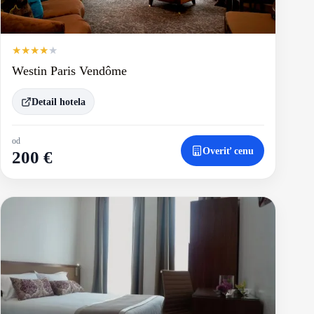
★
★
★
★
★
Westin Paris Vendôme
Detail hotela
od
Overiť cenu
200 €