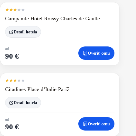
★
★
★
★
★
Campanile Hotel Roissy Charles de Gaulle
Detail hotela
od
Overiť cenu
90 €
★
★
★
★
★
Citadines Place d’Italie Paríž
Detail hotela
od
Overiť cenu
90 €