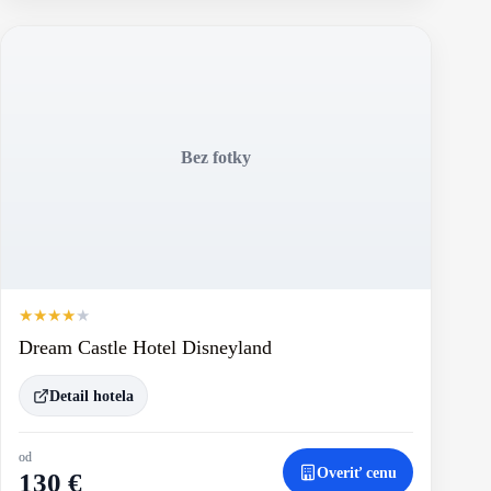
Bez fotky
★
★
★
★
★
Dream Castle Hotel Disneyland
Detail hotela
od
Overiť cenu
130 €