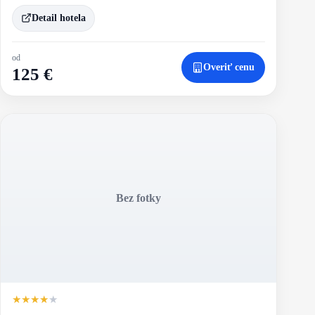
Detail hotela
od
Overiť cenu
125 €
Bez fotky
★
★
★
★
★