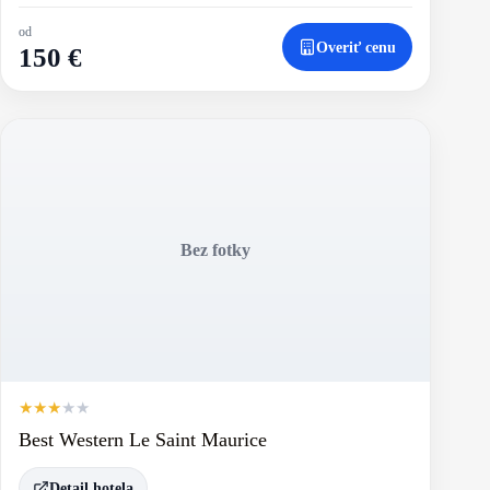
od
Overiť cenu
150 €
Bez fotky
★
★
★
★
★
Best Western Le Saint Maurice
Detail hotela