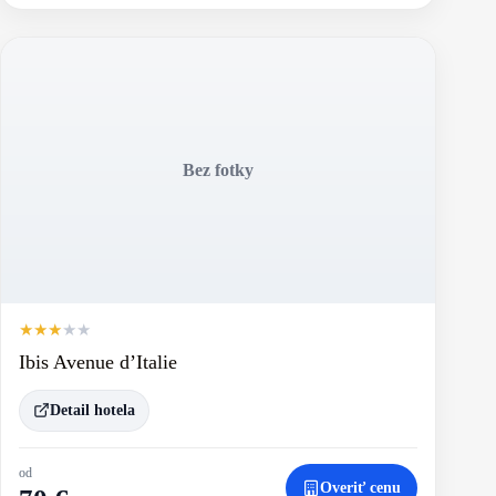
Bez fotky
★
★
★
★
★
Ibis Avenue d’Italie
Detail hotela
od
Overiť cenu