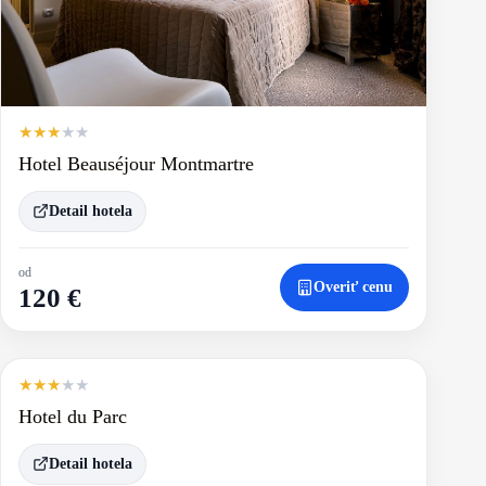
★
★
★
★
★
Hotel Beauséjour Montmartre
Detail hotela
od
Overiť cenu
120 €
★
★
★
★
★
Hotel du Parc
Detail hotela