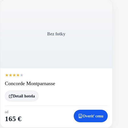
Bez fotky
★
★
★
★
★
Concorde Montparnasse
Detail hotela
od
Overiť cenu
165 €