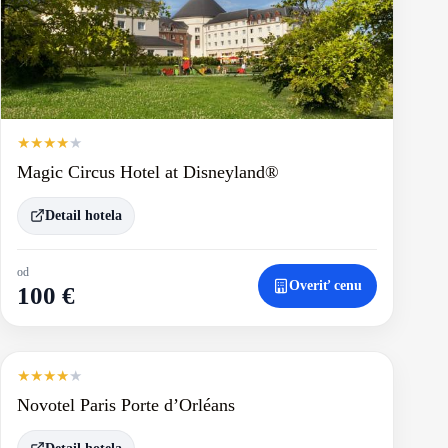
★
★
★
★
★
Magic Circus Hotel at Disneyland®
Detail hotela
od
Overiť cenu
100 €
★
★
★
★
★
Novotel Paris Porte d’Orléans