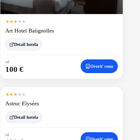
★
★
★
★
★
Art Hotel Batignolles
Detail hotela
od
Overiť cenu
100 €
★
★
★
★
★
Astruc Elysées
Detail hotela
od
Overiť cenu