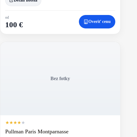
Detail hotela
od
Overiť cenu
100 €
Bez fotky
★
★
★
★
★
Pullman Paris Montparnasse