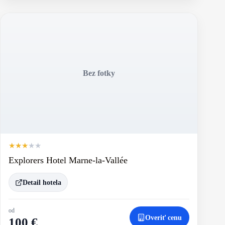
Bez fotky
★
★
★
★
★
Explorers Hotel Marne-la-Vallée
Detail hotela
od
Overiť cenu
100 €