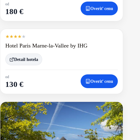
od
Overiť cenu
180 €
★
★
★
★
★
Hotel Paris Marne-la-Vallee by IHG
Detail hotela
od
Overiť cenu
130 €