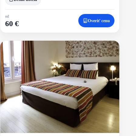
od
Overiť cenu
60 €