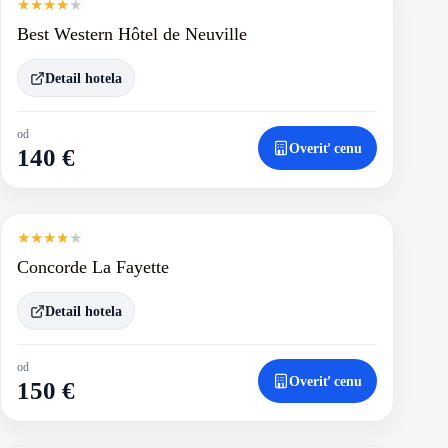
★
★
★
★
★
Best Western Hôtel de Neuville
Detail hotela
od
Overiť cenu
140 €
★
★
★
★
★
Concorde La Fayette
Detail hotela
od
Overiť cenu
150 €