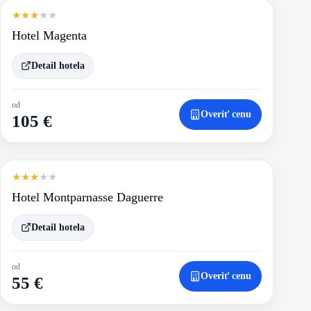
★
★
★
★
★
Hotel Magenta
Detail hotela
od
Overiť cenu
105 €
★
★
★
★
★
Hotel Montparnasse Daguerre
Detail hotela
od
Overiť cenu
55 €