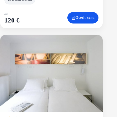
od
Overiť cenu
120 €