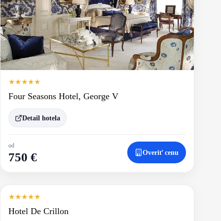
★
★
★
★
★
Four Seasons Hotel, George V
Detail hotela
od
Overiť cenu
750 €
★
★
★
★
★
Hotel De Crillon