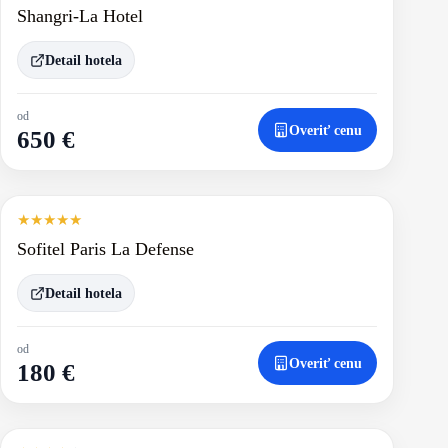
Shangri-La Hotel
Detail hotela
od
Overiť cenu
650 €
★
★
★
★
★
Sofitel Paris La Defense
Detail hotela
od
Overiť cenu
180 €