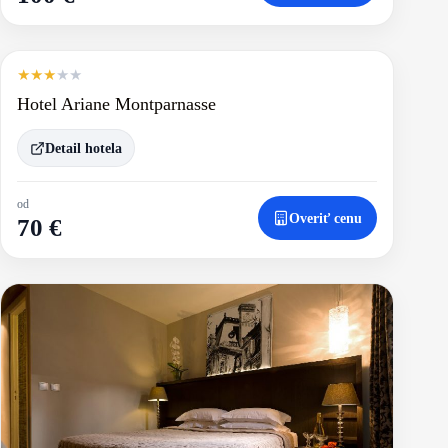
★
★
★
★
★
Hotel Ariane Montparnasse
Detail hotela
od
Overiť cenu
70 €