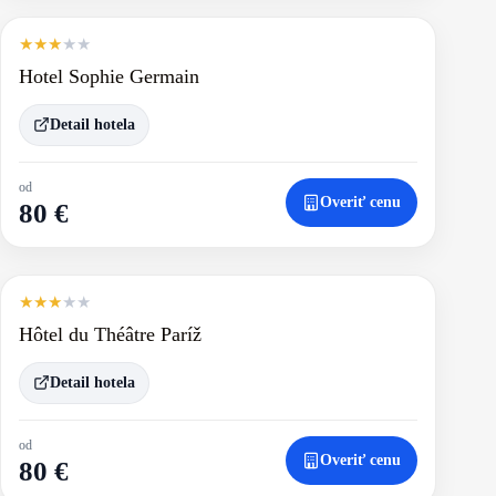
★
★
★
★
★
Hotel Sophie Germain
Detail hotela
od
Overiť cenu
80 €
★
★
★
★
★
Hôtel du Théâtre Paríž
Detail hotela
od
Overiť cenu
80 €