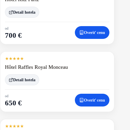
Detail hotela
od
Overiť cenu
700 €
★
★
★
★
★
Hôtel Raffles Royal Monceau
Detail hotela
od
Overiť cenu
650 €
★
★
★
★
★