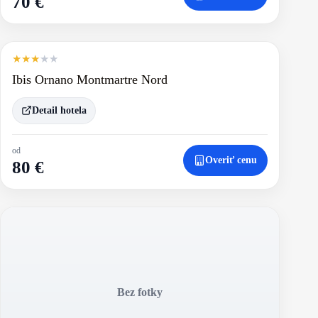
70 €
★
★
★
★
★
Ibis Ornano Montmartre Nord
Detail hotela
od
Overiť cenu
80 €
Bez fotky