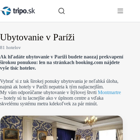
Skip
to
content
Ubytovanie v Paríži
81 hotelov
Ak hľadáte ubytovanie v Paríži budete naozaj prekvapení
širokou ponukou: len na stránkach booking.com nájdete
vyše tisíc hotelov.
Vybrať si z tak širokej ponuky ubytovania je neľahká úloha,
najmä ak hotely v Paríži nepatria k tým najlacnejším.
My vám odporúčame ubytovanie v štýlovej štvrti
Montmartre
– hotely sú tu lacnejšie ako v úplnom centre a vďaka
skvelému systému metra kdekoľvek za pár minút.