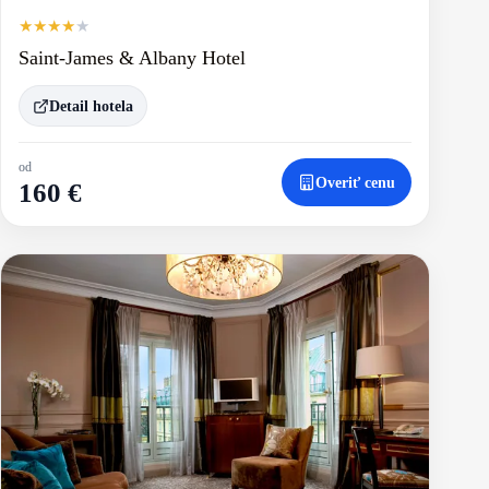
★
★
★
★
★
Saint-James & Albany Hotel
Detail hotela
od
Overiť cenu
160 €