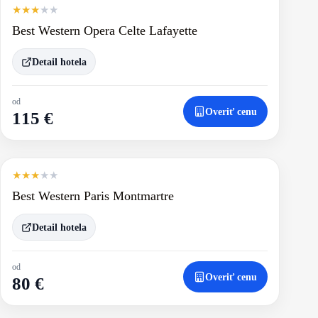
★
★
★
★
★
Best Western Opera Celte Lafayette
Detail hotela
od
Overiť cenu
115 €
★
★
★
★
★
Best Western Paris Montmartre
Detail hotela
od
Overiť cenu
80 €