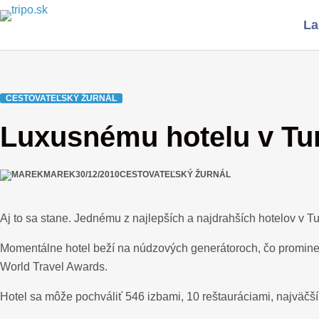
Skip
La
to
content
CESTOVATEĽSKÝ ŽURNÁL
Luxusnému hotelu v Ture
MAREK
30/12/2010
CESTOVATEĽSKÝ ŽURNÁL
Aj to sa stane. Jednému z najlepších a najdrahších hotelov v 
Momentálne hotel beží na núdzových generátoroch, čo prominentn
World Travel Awards.
Hotel sa môže pochváliť 546 izbami, 10 reštauráciami, najväč