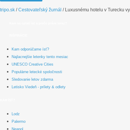
tripo.sk
/
Cestovateľský žurnál
/
Luxusnému hotelu v Turecku vyp
Kam sa oplatí ísť a prečo práve teraz?
INŠPIRÁCIE
Kam odporúčame ísť?
Najlacnejšie letenky tento mesiac
UNESCO Creative Cities
Populárne letecké spoločnosti
Sledovanie letov zdarma
Letisko Viedeň - prílety & odlety
KAM ÍSŤ?
Lodz
Palermo
Neapol