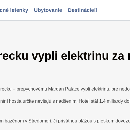
cné letenky
Ubytovanie
Destinácie
cku vypli elektrinu za 
Turecku – prepychovému Mardan Palace vypli elektrinu, pre nedo
í hostia určite nevítajú s nadšením. Hotel stál 1.4 miliardy do
ším bazénom v Stredomorí, či privátnou plážou s pieskom dovez