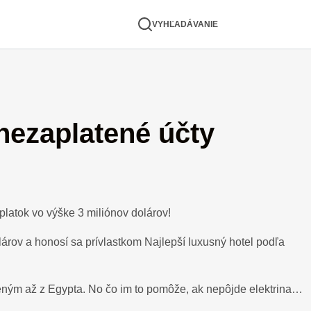
VYHĽADÁVANIE
nezaplatené účty
platok vo výške 3 miliónov dolárov!
lárov a honosí sa prívlastkom Najlepší luxusný hotel podľa
eným až z Egypta. No čo im to pomôže, ak nepôjde elektrina…