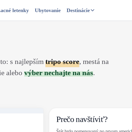
acné letenky
Ubytovanie
Destinácie
to: s najlepším
tripo score
, mestá na
ie alebo
výber nechajte na nás
.
Prečo navštíviť?
Štát hrdo pomenovaný po prvom americ