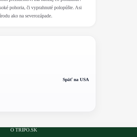
soké pohoria, či vyprahnuté polopúšte. Asi
írodu ako na severozápade.
Späť na USA
O TRIPO.SK