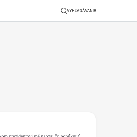
VYHĽADÁVANIE
kom prezidentovi má naozaj čo ponúknuť.