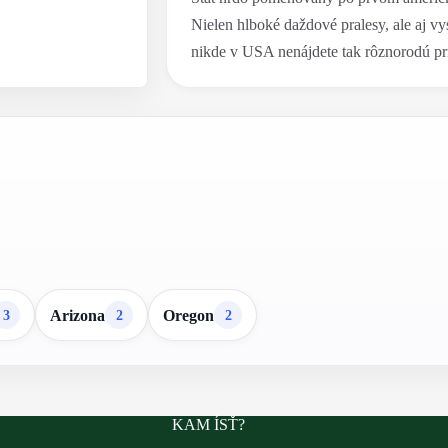
Nielen hlboké daždové pralesy, ale aj vy
nikde v USA nenájdete tak rôznorodú pr
Arizona
Oregon
3
2
2
KAM ÍSŤ?