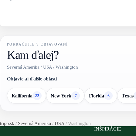
POKRAČUJTE V OBJAVOVANÍ
Kam ďalej?
Severná Amerika / USA / Washington
Objavte aj ďalšie oblasti
Kalifornia
New York
Florida
Texas
22
7
6
tripo.sk
/
Severná Amerika
/
USA
/
Washington
INŠPIRÁCIE