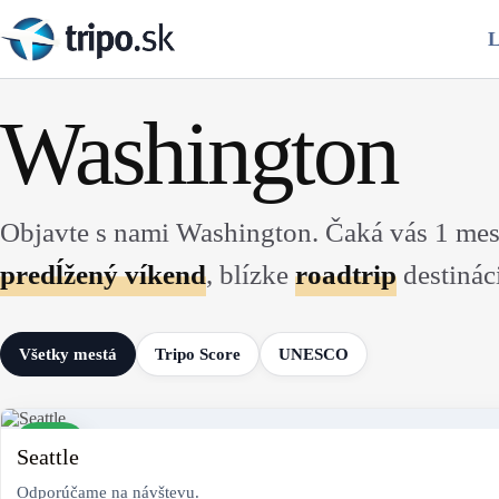
Skip
to
L
content
Washington
Objavte s nami Washington. Čaká vás 1 mes
predĺžený víkend
, blízke
roadtrip
destinác
Všetky mestá
Tripo Score
UNESCO
9
Seattle
Odporúčame na návštevu.