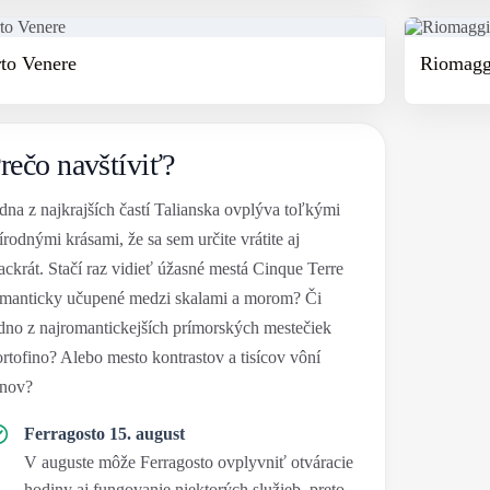
to Venere
Riomagg
rečo navštíviť?
dna z najkrajších častí Talianska ovplýva toľkými
írodnými krásami, že sa sem určite vrátite aj
ackrát. Stačí raz vidieť úžasné mestá Cinque Terre
manticky učupené medzi skalami a morom? Či
dno z najromantickejších prímorských mestečiek
rtofino? Alebo mesto kontrastov a tisícov vôní
anov?
Ferragosto 15. august
V auguste môže Ferragosto ovplyvniť otváracie
hodiny aj fungovanie niektorých služieb, preto