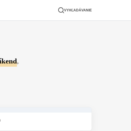
VYHĽADÁVANIE
víkend
,
a