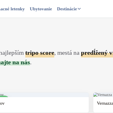
acné letenky
Ubytovanie
Destinácie
 najlepším
tripo score
, mestá na
predĺžený 
ajte na nás
.
8
nov
Vernazz