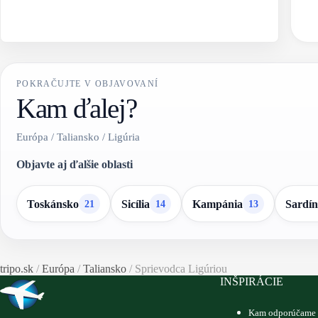
POKRAČUJTE V OBJAVOVANÍ
Kam ďalej?
Európa / Taliansko / Ligúria
Objavte aj ďalšie oblasti
Toskánsko
Sicília
Kampánia
Sardín
21
14
13
tripo.sk
/
Európa
/
Taliansko
/
Sprievodca Ligúriou
INŠPIRÁCIE
Kam odporúčame 