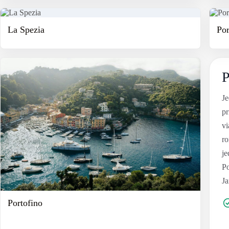
La Spezia
Por
P
Je
pr
vi
ro
je
Po
J
Portofino