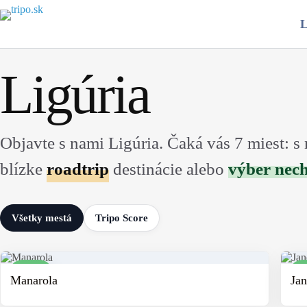
Skip
to
L
content
Ligúria
Objavte s nami Ligúria. Čaká vás 7 miest: s
blízke
roadtrip
destinácie alebo
výber nech
Všetky mestá
Tripo Score
8
Manarola
Ja