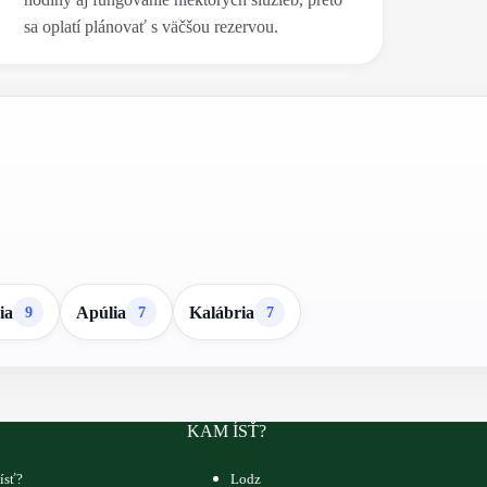
sa oplatí plánovať s väčšou rezervou.
ia
Apúlia
Kalábria
9
7
7
KAM ÍSŤ?
ísť?
Lodz