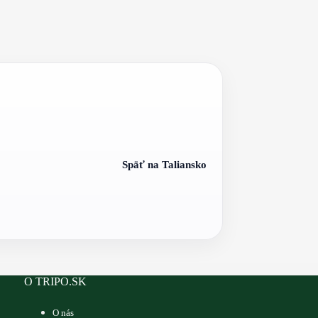
Späť na Taliansko
O TRIPO.SK
O nás