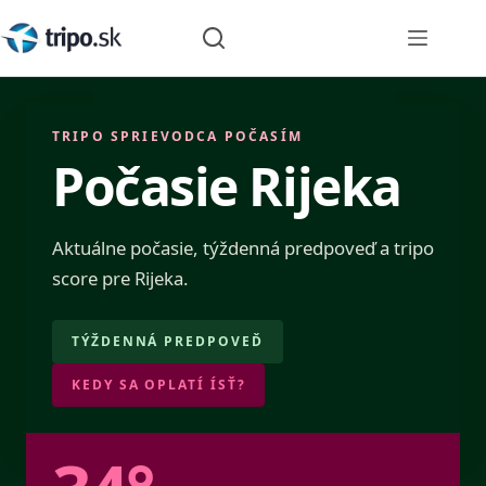
Skip
to
content
TRIPO SPRIEVODCA POČASÍM
Počasie Rijeka
Aktuálne počasie, týždenná predpoveď a tripo
score pre Rijeka.
TÝŽDENNÁ PREDPOVEĎ
KEDY SA OPLATÍ ÍSŤ?