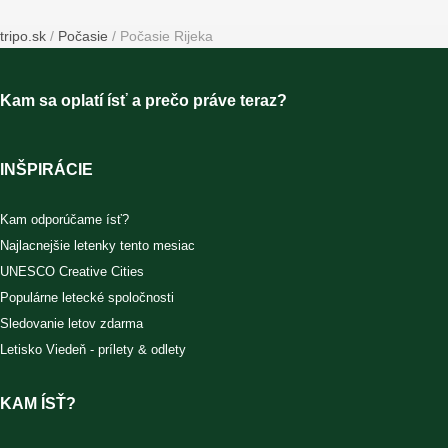
tripo.sk
/
Počasie
/
Počasie Rijeka
Kam sa oplatí ísť a prečo práve teraz?
INŠPIRÁCIE
Kam odporúčame ísť?
Najlacnejšie letenky tento mesiac
UNESCO Creative Cities
Populárne letecké spoločnosti
Sledovanie letov zdarma
Letisko Viedeň - prílety & odlety
KAM ÍSŤ?