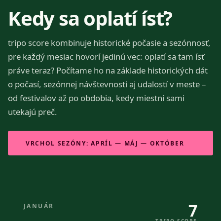
Kedy sa oplatí ísť?
tripo score kombinuje historické počasie a sezónnosť,
pre každý mesiac hovorí jedinú vec: oplatí sa tam ísť
práve teraz? Počítame ho na základe historických dát
o počasí, sezónnej návštevnosti aj udalostí v meste –
od festivalov až po obdobia, kedy miestni sami
utekajú preč.
VRCHOL SEZÓNY: APRÍL — MÁJ — OKTÓBER
7
JANUÁR