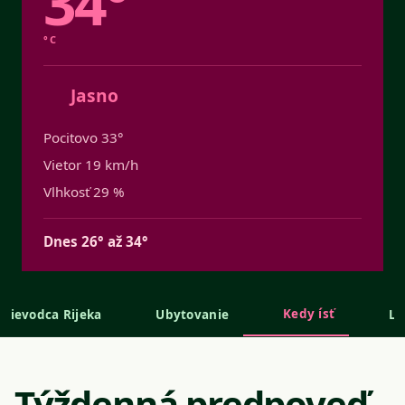
34°
°C
Jasno
Pocitovo 33°
Vietor 19 km/h
Vlhkosť 29 %
Dnes 26° až 34°
Kedy ísť
prievodca Rijeka
Ubytovanie
Le
Týždenná predpoveď