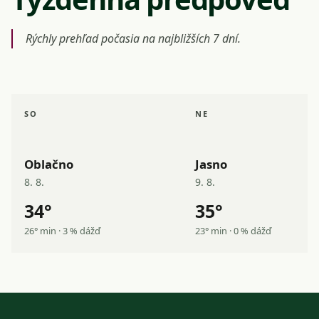
Rýchly prehľad počasia na najbližších 7 dní.
SO
NE
Oblačno
Jasno
8. 8.
9. 8.
34°
35°
26° min · 3 % dážď
23° min · 0 % dážď