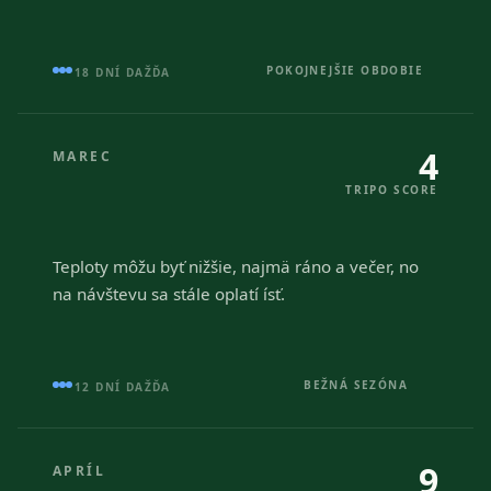
POKOJNEJŠIE OBDOBIE
18 DNÍ DAŽĎA
4
MAREC
TRIPO SCORE
Teploty môžu byť nižšie, najmä ráno a večer, no
na návštevu sa stále oplatí ísť.
BEŽNÁ SEZÓNA
12 DNÍ DAŽĎA
9
APRÍL