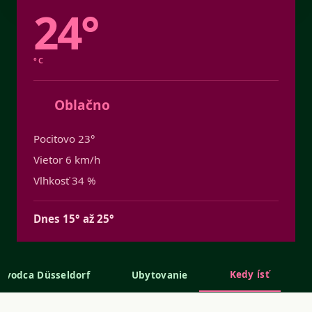
24°
°C
Oblačno
Pocitovo 23°
Vietor 6 km/h
Vlhkosť 34 %
Dnes 15° až 25°
Kedy ísť
ievodca Düsseldorf
Ubytovanie