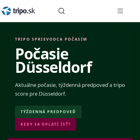
Skip
to
content
TRIPO SPRIEVODCA POČASÍM
Počasie
Düsseldorf
Aktuálne počasie, týždenná predpoveď a tripo
score pre Düsseldorf.
TÝŽDENNÁ PREDPOVEĎ
KEDY SA OPLATÍ ÍSŤ?