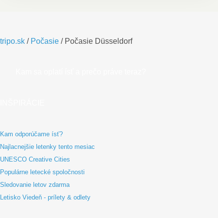
tripo.sk
/
Počasie
/
Počasie Düsseldorf
Kam sa oplatí ísť a prečo práve teraz?
INŠPIRÁCIE
Kam odporúčame ísť?
Najlacnejšie letenky tento mesiac
UNESCO Creative Cities
Populárne letecké spoločnosti
Sledovanie letov zdarma
Letisko Viedeň - prílety & odlety