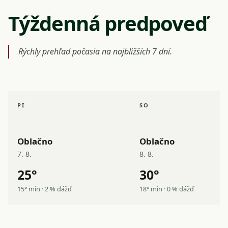
Týždenná predpoveď
Rýchly prehľad počasia na najbližších 7 dní.
PI
SO
Oblačno
Oblačno
7. 8.
8. 8.
25°
30°
15° min · 2 % dážď
18° min · 0 % dážď