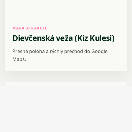
MAPA ATRAKCIE
Dievčenská veža (Kiz Kulesi)
Presná poloha a rýchly prechod do Google
Maps.
V PEŠEJ DOSTUPNOSTI
Najbližšie atrakcie
Palác Dolmabahçe
27 MINÚT CHÔDZE