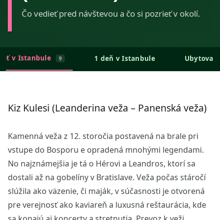
Čo vedieť pred návštevou a čo si pozrieť v okolí.
ieť v Istanbule
1 deň v Istanbule
Ubytovan
9
Kiz Kulesi (Leanderina veža – Panenská veža)
Kamenná veža z 12. storočia postavená na brale pri
vstupe do Bosporu e opradená mnohými legendami.
No najznámejšia je tá o Hérovi a Leandros, ktorí sa
dostali až na gobelíny v Bratislave. Veža počas stáročí
slúžila ako väzenie, či maják, v súčasnosti je otvorená
pre verejnosť ako kaviareň a luxusná reštaurácia, kde
sa konajú aj koncerty a stretnutia. Prevoz k veži