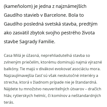
(kameňolom) je jedna z najznámejších
Gaudího stavieb v Barcelone. Bola to
Gaudího posledná svetská stavba, predtým
ako zasvätil zbytok svojho pestrého života
stavbe Sagrady Familie.
Casa Milá je úžasná, neprehliaduteľná stavba so
zvlneným priečelím, ktorému dominujú najmä výrazné
balkóny. Tie majú v divákovi evokovať asociáciu mora.
Najzaujímavejšia časť sú však neskutočné interiéry a
strecha, ktorá v žiadnom prípade nie je štandardná.
Nájdete tu množstvo neuveriteľných útvarov – dračích
hláv, rytierskych helmíc, či komínov a neštandardných
terás.