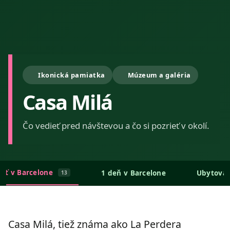
Ikonická pamiatka
Múzeum a galéria
Casa Milá
Čo vedieť pred návštevou a čo si pozrieť v okolí.
ieť v Barcelone
1 deň v Barcelone
Ubytovan
13
Casa Milá, tiež známa ako La Perdera