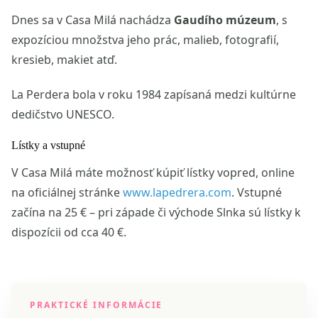
Dnes sa v Casa Milá nachádza
Gaudího múzeum
, s
expozíciou množstva jeho prác, malieb, fotografií,
kresieb, makiet atď.
La Perdera bola v roku 1984 zapísaná medzi kultúrne
dedičstvo UNESCO.
Lístky a vstupné
V Casa Milá máte možnosť kúpiť lístky vopred, online
na oficiálnej stránke
www.lapedrera.com
. Vstupné
začína na 25 € – pri západe či východe Slnka sú lístky k
dispozícii od cca 40 €.
PRAKTICKÉ INFORMÁCIE