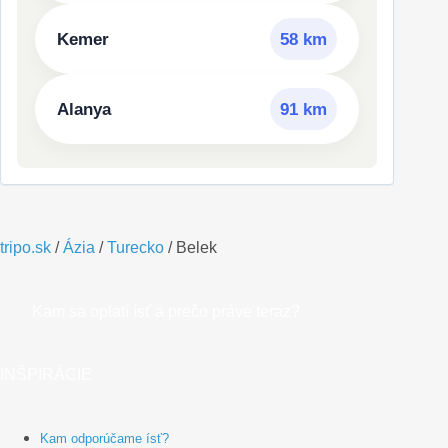
Kemer
58 km
Alanya
91 km
tripo.sk
/
Ázia
/
Turecko
/
Belek
Kam sa oplatí ísť a prečo práve teraz?
INŠPIRÁCIE
Kam odporúčame ísť?