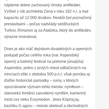
nájdeme dobre zachovaný rímsky amfiteáter,
Vzišiel z rúk architekta Zena v roku 162 n.l. a mal
kapacitu až 12 000 divákov. Neskôr bol poznačený
prestavbami – počas nadvlády seldžuckých
Turkov, Rimanov aj za Atatürka, ktorý do amfiteátru
výrazne investoval.
Dnes je ako ináč dejiskom divadelných a operných
podujatí počas celého roka (nar. Aspendský
operný a baletný festival na prelome júna/júla)
Aspendos, jedno z prvých miest odtlačených na
minciach ešte z obdobia 500 p.n.l. však ponúka aj
ďalšie historické pamiatky – ruiny, v ktorých
spoznávame význam tohto miesta: nymfeum –
starovekú fontánú zasvätenú nymfám, kamenný
most cez rieku Eurymedon , dnes Köprüçay,
baziliku či agoru – miesto stretnutí a obchodných