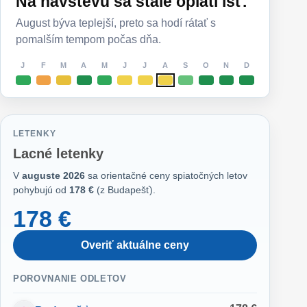
Na návštevu sa stále oplatí ísť.
August býva teplejší, preto sa hodí rátať s
pomalším tempom počas dňa.
J
F
M
A
M
J
J
A
S
O
N
D
LETENKY
Lacné letenky
V
auguste 2026
sa orientačné ceny spiatočných letov
pohybujú od
178 €
(z Budapešť).
178 €
Overiť aktuálne ceny
POROVNANIE ODLETOV