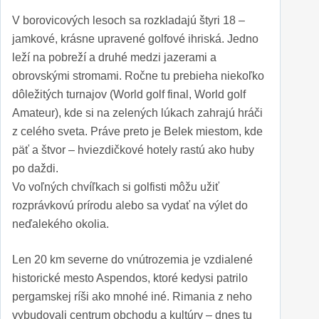
V borovicových lesoch sa rozkladajú štyri 18 –
jamkové, krásne upravené golfové ihriská. Jedno
leží na pobreží a druhé medzi jazerami a
obrovskými stromami. Ročne tu prebieha niekoľko
dôležitých turnajov (World golf final, World golf
Amateur), kde si na zelených lúkach zahrajú hráči
z celého sveta. Práve preto je Belek miestom, kde
päť a štvor – hviezdičkové hotely rastú ako huby
po daždi.
Vo voľných chvíľkach si golfisti môžu užiť
rozprávkovú prírodu alebo sa vydať na výlet do
neďalekého okolia.
Len 20 km severne do vnútrozemia je vzdialené
historické mesto Aspendos, ktoré kedysi patrilo
pergamskej ríši ako mnohé iné. Rimania z neho
vybudovali centrum obchodu a kultúry – dnes tu