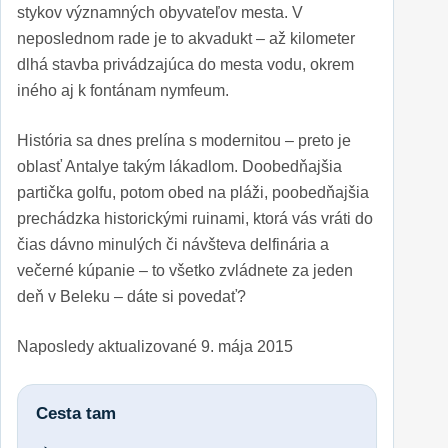
stykov významných obyvateľov mesta. V
neposlednom rade je to akvadukt – až kilometer
dlhá stavba privádzajúca do mesta vodu, okrem
iného aj k fontánam nymfeum.
História sa dnes prelína s modernitou – preto je
oblasť Antalye takým lákadlom. Doobedňajšia
partička golfu, potom obed na pláži, poobedňajšia
prechádzka historickými ruinami, ktorá vás vráti do
čias dávno minulých či návšteva delfinária a
večerné kúpanie – to všetko zvládnete za jeden
deň v Beleku – dáte si povedať?
Naposledy aktualizované
9. mája 2015
Cesta tam