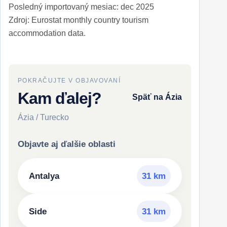
Posledný importovaný mesiac: dec 2025
Zdroj: Eurostat monthly country tourism
accommodation data.
POKRAČUJTE V OBJAVOVANÍ
Kam ďalej?
Späť na Ázia
Ázia / Turecko
Objavte aj ďalšie oblasti
Antalya
31 km
Side
31 km