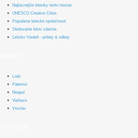
Najlacnejšie letenky tento mesiac
UNESCO Creative Cities
Populárne letecké spoločnosti
Sledovanie letov zdarma
Letisko Viedeň - prílety & odlety
KAM ÍSŤ?
Lodz
Palermo
Neapol
Varšava
Vroclav
O TRIPO.SK