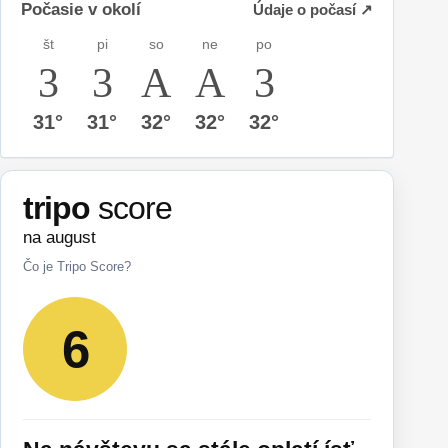
Počasie v okolí
Údaje o počasí ↗
št
pi
so
ne
po
31°
31°
32°
32°
32°
tripo
score
na august
Čo je Tripo Score?
6