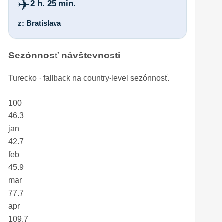
✈️
2 h. 25 min.
z: Bratislava
Sezónnosť návštevnosti
Turecko · fallback na country-level sezónnosť.
100
46.3
jan
42.7
feb
45.9
mar
77.7
apr
109.7