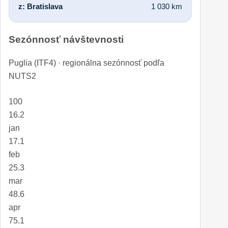
z: Bratislava
1 030 km
Sezónnosť návštevnosti
Puglia (ITF4) · regionálna sezónnosť podľa
NUTS2
100
16.2
jan
17.1
feb
25.3
mar
48.6
apr
75.1