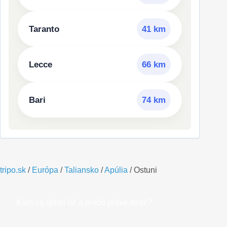
Taranto
41 km
Lecce
66 km
Bari
74 km
tripo.sk
/
Európa
/
Taliansko
/
Apúlia
/
Ostuni
Kam sa oplatí ísť a prečo práve teraz?