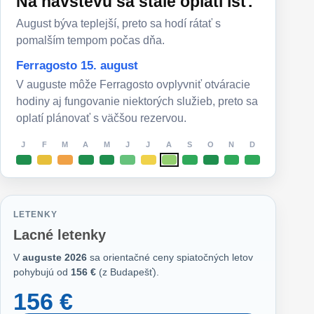
Na návštevu sa stále oplatí ísť.
August býva teplejší, preto sa hodí rátať s
pomalším tempom počas dňa.
Ferragosto 15. august
V auguste môže Ferragosto ovplyvniť otváracie
hodiny aj fungovanie niektorých služieb, preto sa
oplatí plánovať s väčšou rezervou.
J
F
M
A
M
J
J
A
S
O
N
D
LETENKY
Lacné letenky
V
auguste 2026
sa orientačné ceny spiatočných letov
pohybujú od
156 €
(z Budapešť).
156 €