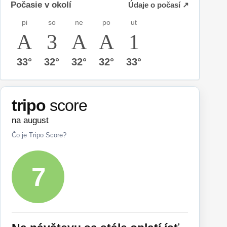
Počasie v okolí
Údaje o počasí ↗
pi
so
ne
po
ut
33°
32°
32°
32°
33°
tripo
score
na august
Čo je Tripo Score?
7