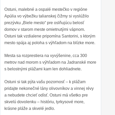
Ostuni, malebné a ospalé mestečko v regióne
Apúlia vo výbežku talianskej čižmy si vyslúžilo
prezývku „Biele mesto“ pre oslňujúcu belosť
domov v starom meste omietnutými vápnom.
Ostuni tak vzdialene pripomína Santorini, s ktorým
mesto spája aj poloha s výhľadom na blízke more.
Mesta sa rozprestiera na vyvýšenine, cca 300
metrov nad morom s výhľadom na Jadranské more
s belostnými plážami kam len dohliadnete.
Ostuni si tak pýta vašu pozornosť – k plážam
pridajte nekonečné lány olivovníkov a vinnej révy
a nebudete chcieť odísť. Ostuni má všetko pre
skvelú dovolenku – históriu, tyrkysové more,
krásne pláže a skvelé jedlo.