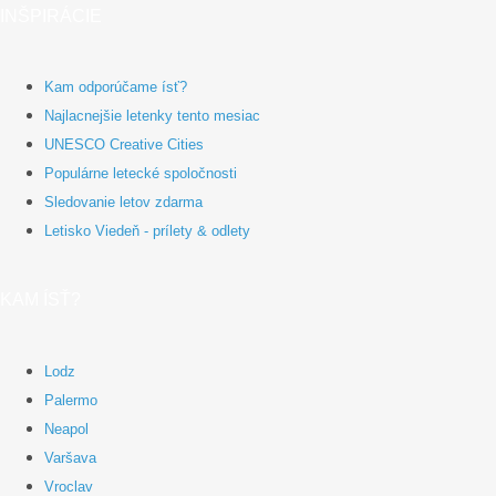
INŠPIRÁCIE
Kam odporúčame ísť?
Najlacnejšie letenky tento mesiac
UNESCO Creative Cities
Populárne letecké spoločnosti
Sledovanie letov zdarma
Letisko Viedeň - prílety & odlety
KAM ÍSŤ?
Lodz
Palermo
Neapol
Varšava
Vroclav