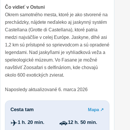
Čo vidieť v Ostuni
Okrem samotného mesta, ktoré je ako stvorené na
prechádzky, nájdete neďaleko aj jaskynný systém
Castellana (Grotte di Castellana), ktoré patria
medzi najväčšie v celej Európe. Jaskyne, dlhé asi
1,2 km sú prístupné so sprievodcom a sú opradené
legendami. Nad jaskyňami je vyhliadková veža a
speleologické múzeum. Vo Fasane je možné
navštíviť Zoosafari s delfináriom, kde chovajú
okolo 600 exotických zvierat.
Naposledy aktualizované
6. marca 2026
Cesta tam
Mapa ↗
✈️
🚗
1 h. 20 min.
12 h. 50 min.