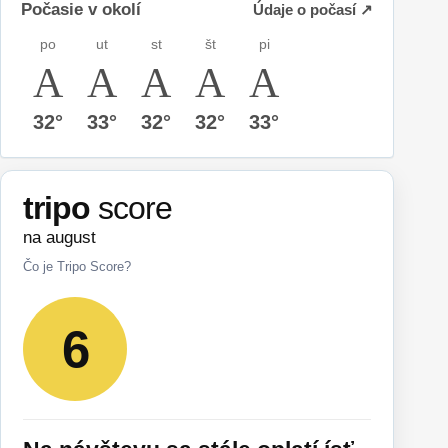
Počasie v okolí
Údaje o počasí ↗
po
ut
st
št
pi
32°
33°
32°
32°
33°
tripo
score
na august
Čo je Tripo Score?
6