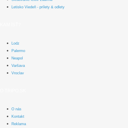
Letisko Viedeň - prílety & odlety
KAM ÍSŤ?
Lodz
Palermo
Neapol
Varšava
Vroclav
O TRIPO.SK
O nás
Kontakt
Reklama