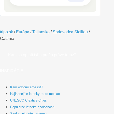
tripo.sk
/
Európa
/
Taliansko
/
Sprievodca Sicíliou
/
Catania
Kam sa oplatí ísť a prečo práve teraz?
INŠPIRÁCIE
Kam odporúčame ísť?
Najlacnejšie letenky tento mesiac
UNESCO Creative Cities
Populárne letecké spoločnosti
Sledovanie letov zdarma