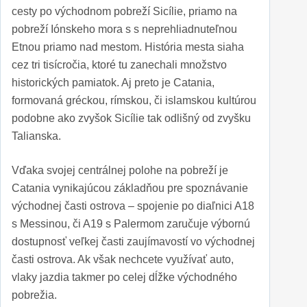
cesty po východnom pobreží Sicílie, priamo na
pobreží Iónskeho mora s s neprehliadnuteľnou
Etnou priamo nad mestom. História mesta siaha
cez tri tisícročia, ktoré tu zanechali množstvo
historických pamiatok. Aj preto je Catania,
formovaná gréckou, rímskou, či islamskou kultúrou
podobne ako zvyšok Sicílie tak odlišný od zvyšku
Talianska.
Vďaka svojej centrálnej polohe na pobreží je
Catania vynikajúcou základňou pre spoznávanie
východnej časti ostrova – spojenie po diaľnici A18
s Messinou, či A19 s Palermom zaručuje výbornú
dostupnosť veľkej časti zaujímavostí vo východnej
časti ostrova. Ak však nechcete využívať auto,
vlaky jazdia takmer po celej dĺžke východného
pobrežia.