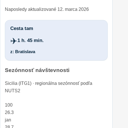
Naposledy aktualizované
12. marca 2026
Cesta tam
✈️
1 h. 45 min.
z: Bratislava
Sezónnosť návštevnosti
Sicilia (ITG1) · regionálna sezónnosť podľa
NUTS2
100
26.3
jan
28.7