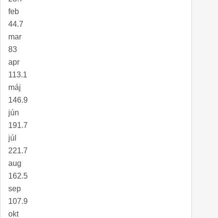
feb
44.7
mar
83
apr
113.1
máj
146.9
jún
191.7
júl
221.7
aug
162.5
sep
107.9
okt