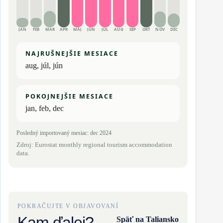
JAN
FEB
MAR
APR
MÁJ
JÚN
JÚL
AUG
SEP
OKT
NOV
DEC
NAJRUŠNEJŠIE MESIACE
aug, júl, jún
POKOJNEJŠIE MESIACE
jan, feb, dec
Posledný importovaný mesiac: dec 2024
Zdroj: Eurostat monthly regional tourism accommodation
data.
POKRAČUJTE V OBJAVOVANÍ
Kam ďalej?
Späť na Taliansko