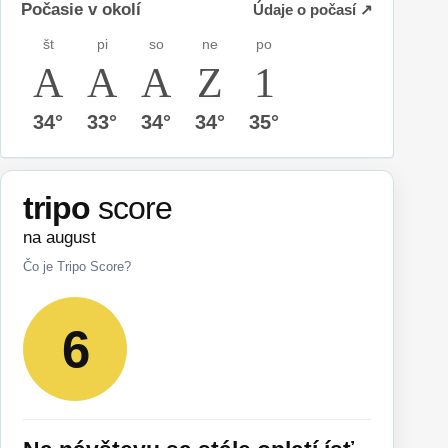
Počasie v okolí
Údaje o počasí ↗
št
pi
so
ne
po
34°
33°
34°
34°
35°
tripo
score
na august
Čo je Tripo Score?
6