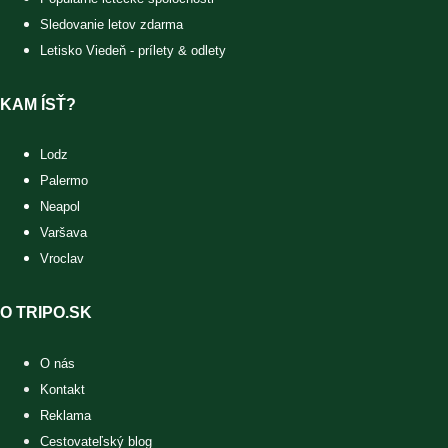
Sledovanie letov zdarma
Letisko Viedeň - prílety & odlety
KAM ÍSŤ?
Lodz
Palermo
Neapol
Varšava
Vroclav
O TRIPO.SK
O nás
Kontakt
Reklama
Cestovateľský blog