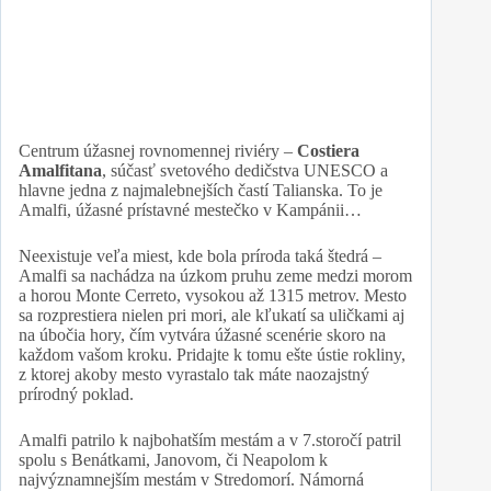
Centrum úžasnej rovnomennej riviéry –
Costiera
Amalfitana
, súčasť svetového dedičstva UNESCO a
hlavne jedna z najmalebnejších častí Talianska. To je
Amalfi, úžasné prístavné mestečko v Kampánii…
Neexistuje veľa miest, kde bola príroda taká štedrá –
Amalfi sa nachádza na úzkom pruhu zeme medzi morom
a horou Monte Cerreto, vysokou až 1315 metrov. Mesto
sa rozprestiera nielen pri mori, ale kľukatí sa uličkami aj
na úbočia hory, čím vytvára úžasné scenérie skoro na
každom vašom kroku. Pridajte k tomu ešte ústie rokliny,
z ktorej akoby mesto vyrastalo tak máte naozajstný
prírodný poklad.
Amalfi patrilo k najbohatším mestám a v 7.storočí patril
spolu s Benátkami, Janovom, či Neapolom k
najvýznamnejším mestám v Stredomorí. Námorná