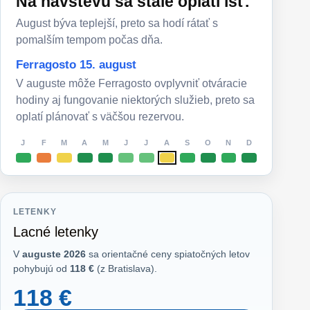
Na návštevu sa stále oplatí ísť.
August býva teplejší, preto sa hodí rátať s
pomalším tempom počas dňa.
Ferragosto 15. august
V auguste môže Ferragosto ovplyvniť otváracie
hodiny aj fungovanie niektorých služieb, preto sa
oplatí plánovať s väčšou rezervou.
J
F
M
A
M
J
J
A
S
O
N
D
LETENKY
Lacné letenky
V
auguste 2026
sa orientačné ceny spiatočných letov
pohybujú od
118 €
(z Bratislava).
118 €