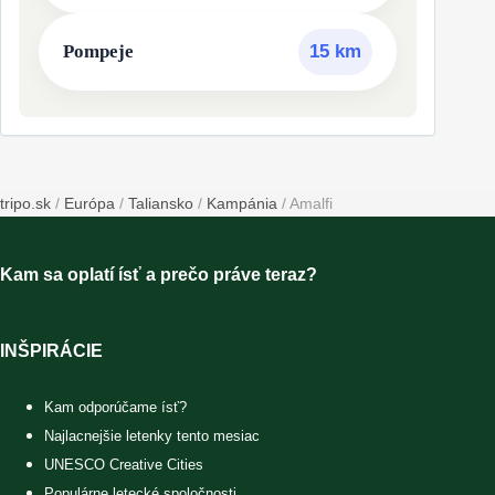
Pompeje
15 km
tripo.sk
/
Európa
/
Taliansko
/
Kampánia
/
Amalfi
Kam sa oplatí ísť a prečo práve teraz?
INŠPIRÁCIE
Kam odporúčame ísť?
Najlacnejšie letenky tento mesiac
UNESCO Creative Cities
Populárne letecké spoločnosti