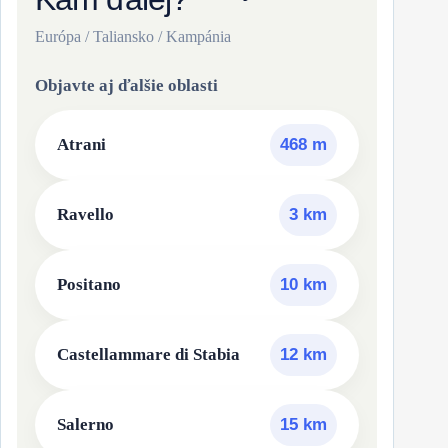
Európa / Taliansko / Kampánia
Objavte aj ďalšie oblasti
Atrani
468 m
Ravello
3 km
Positano
10 km
Castellammare di Stabia
12 km
Salerno
15 km