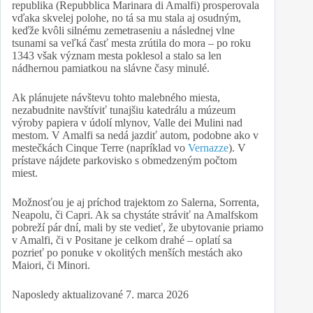
republika (Repubblica Marinara di Amalfi) prosperovala
vďaka skvelej polohe, no tá sa mu stala aj osudným,
keďže kvôli silnému zemetraseniu a následnej vlne
tsunami sa veľká časť mesta zrútila do mora – po roku
1343 však význam mesta poklesol a stalo sa len
nádhernou pamiatkou na slávne časy minulé.
Ak plánujete návštevu tohto malebného miesta,
nezabudnite navštíviť tunajšiu katedrálu a múzeum
výroby papiera v údolí mlynov, Valle dei Mulini nad
mestom. V Amalfi sa nedá jazdiť autom, podobne ako v
mestečkách Cinque Terre (napríklad vo
Vernazze
). V
prístave nájdete parkovisko s obmedzeným počtom
miest.
Možnosťou je aj príchod trajektom zo Salerna, Sorrenta,
Neapolu, či Capri. Ak sa chystáte stráviť na Amalfskom
pobreží pár dní, mali by ste vedieť, že ubytovanie priamo
v Amalfi, či v Positane je celkom drahé – oplatí sa
pozrieť po ponuke v okolitých menších mestách ako
Maiori, či Minori.
Naposledy aktualizované
7. marca 2026