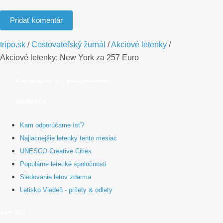
Pridať komentár
tripo.sk
/
Cestovateľský žurnál
/
Akciové letenky
/
Akciové letenky: New York za 257 Euro
Kam sa oplatí ísť a prečo práve teraz?
INŠPIRÁCIE
Kam odporúčame ísť?
Najlacnejšie letenky tento mesiac
UNESCO Creative Cities
Populárne letecké spoločnosti
Sledovanie letov zdarma
Letisko Viedeň - prílety & odlety
KAM ÍSŤ?