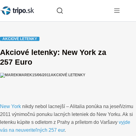
Skip
to
content
AKCIOVÉ LETENKY
Akciové letenky: New York za
257 Euro
MAREK
15/06/2011
AKCIOVÉ LETENKY
New York
nikdy nebol lacnejší – Alitalia ponúka na jeseň/zimu
2011 výnimočnú ponuku lacných leteniek do New Yorku. Ak si
letenku kúpite s odletom z Prahy a príletom do Varšavy
vyjde
vás na neuveriteľných 257 eur
.