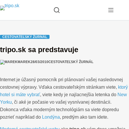
Skip
to
content
CESTOVATEĽSKÝ ŽURNÁL
tripo.sk sa predstavuje
MAREK
28/03/2010
CESTOVATEĽSKÝ ŽURNÁL
Internet je úžasný pomocník pri plánovaní vašej nasledovnej
cestovnej výpravy. Vďaka cestovateľským stránkam viete,
ktorý
hotel si máte vybrať
, viete kedy je najlacnejšia letenka do
New
Yorku
, či aké je počasie vo vašej vysnívanej destinácii.
Dokonca vďaka moderným technológiám sa viete dopredu
pozrieť napríklad do
Londýna
, predtým ako tam idete.