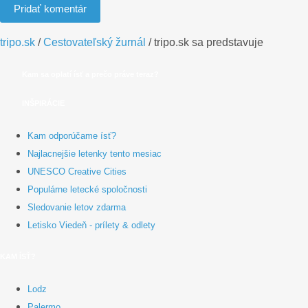
Pridať komentár
tripo.sk
/
Cestovateľský žurnál
/
tripo.sk sa predstavuje
Kam sa oplatí ísť a prečo práve teraz?
INŠPIRÁCIE
Kam odporúčame ísť?
Najlacnejšie letenky tento mesiac
UNESCO Creative Cities
Populárne letecké spoločnosti
Sledovanie letov zdarma
Letisko Viedeň - prílety & odlety
KAM ÍSŤ?
Lodz
Palermo