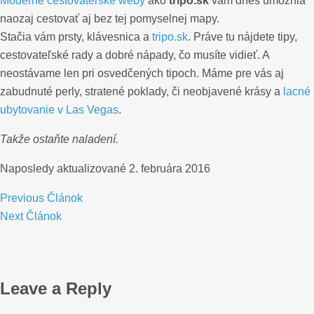
Moderné cestovateľské weby
ako
tripo.sk
vám dnes umožnia
naozaj cestovať aj bez tej pomyselnej mapy.
Stačia vám prsty, klávesnica a
tripo.sk
. Práve tu nájdete tipy,
cestovateľské rady a dobré nápady, čo musíte vidieť. A
neostávame len pri osvedčených tipoch. Máme pre vás aj
zabudnuté perly, stratené poklady, či neobjavené krásy a
lacné
ubytovanie v Las Vegas
.
Takže ostaňte naladení.
Naposledy aktualizované
2. februára 2016
Previous
Článok
Next
Článok
Leave a Reply