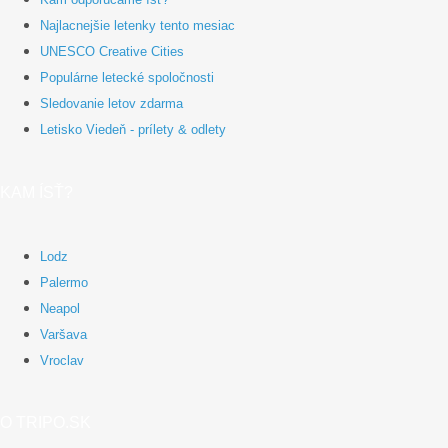
Najlacnejšie letenky tento mesiac
UNESCO Creative Cities
Populárne letecké spoločnosti
Sledovanie letov zdarma
Letisko Viedeň - prílety & odlety
KAM ÍSŤ?
Lodz
Palermo
Neapol
Varšava
Vroclav
O TRIPO.SK