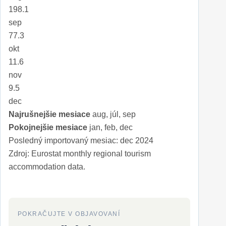
198.1
sep
77.3
okt
11.6
nov
9.5
dec
Najrušnejšie mesiace
aug, júl, sep
Pokojnejšie mesiace
jan, feb, dec
Posledný importovaný mesiac: dec 2024
Zdroj: Eurostat monthly regional tourism
accommodation data.
POKRAČUJTE V OBJAVOVANÍ