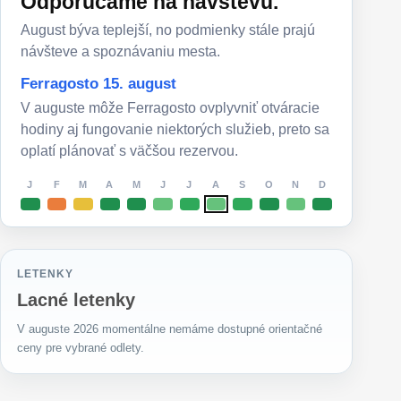
Odporúčame na návštevu.
August býva teplejší, no podmienky stále prajú
návšteve a spoznávaniu mesta.
Ferragosto 15. august
V auguste môže Ferragosto ovplyvniť otváracie
hodiny aj fungovanie niektorých služieb, preto sa
oplatí plánovať s väčšou rezervou.
J
F
M
A
M
J
J
A
S
O
N
D
LETENKY
Lacné letenky
V auguste 2026 momentálne nemáme dostupné orientačné
ceny pre vybrané odlety.