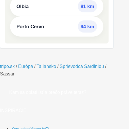
Olbia
81 km
Porto Cervo
94 km
tripo.sk
/
Európa
/
Taliansko
/
Sprievodca Sardíniou
/
Sassari
Kam sa oplatí ísť a prečo práve teraz?
INŠPIRÁCIE
Kam odporúčame ísť?