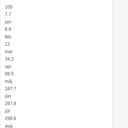
100
7.7
jan
8.9
feb
12
mar
34.3
apr
86.5
máj
187.7
jún
267.8
júl
298.6
aug