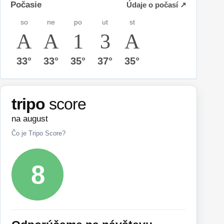
Počasie
Údaje o počasí ↗
so
ne
po
ut
st
33°
33°
35°
37°
35°
tripo
score
na august
Čo je Tripo Score?
8