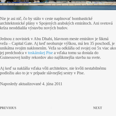
Nie je asi nič, čo by stálo v ceste naplnovať bombastické
architektonické plány v Spojených arabských emirátoch. Ani svetová
kríza neoddialila výstavbu nových budov.
Jednou z noviniek v Abu Dhabi, hlavnom meste emirátov je šikmá
veža – Capital Gate. Aj keď neohuruje výškou, má len 35 poschodí, je
unikátna svojim naklonením. Veža sa odkláňa od svojej osi 5x viac ako
jej predchodca v
toskánskej Pise
a vďaka tomu sa dostala do
Guinessovej knihy rekordov ako najšikmejšia stavba na svete.
Aj keď sa nakláňa vďaka vôli architektov, nie kvôli nestabilnému
podložiu ako to je v prípade slávnejšej sestry v Pise.
Naposledy aktualizované
4. júna 2011
PREVIOUS
NEXT