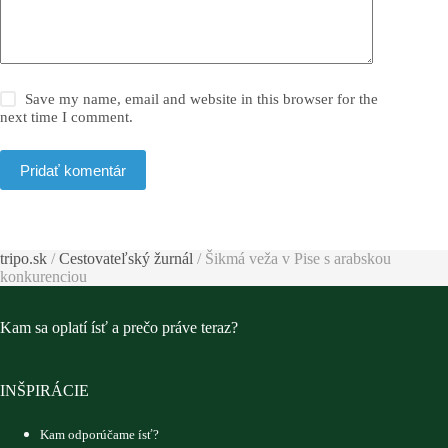
Save my name, email and website in this browser for the
next time I comment.
Pridať komentár
tripo.sk
/
Cestovateľský žurnál
/
Šikmá veža v Pise s arabskou
konkurenciou
Kam sa oplatí ísť a prečo práve teraz?
INŠPIRÁCIE
Kam odporúčame ísť?