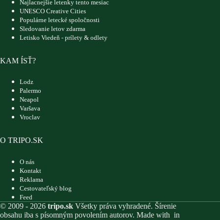
Najlacnejšie letenky tento mesiac
UNESCO Creative Cities
Populárne letecké spoločnosti
Sledovanie letov zdarma
Letisko Viedeň - prílety & odlety
KAM ÍSŤ?
Lodz
Palermo
Neapol
Varšava
Vroclav
O TRIPO.SK
O nás
Kontakt
Reklama
Cestovateľský blog
Feed
© 2009 - 2026
tripo.sk
Všetky práva vyhradené. Šírenie
obsahu iba s písomným povolením autorov. Made with
in