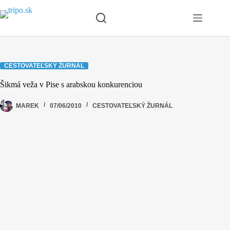
Skip
to
content
CESTOVATEĽSKÝ ŽURNÁL
Šikmá veža v Pise s arabskou konkurenciou
MAREK
07/06/2010
CESTOVATEĽSKÝ ŽURNÁL