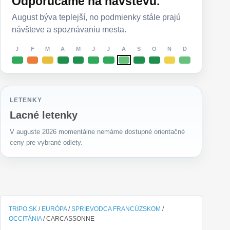
Odporúčame na návštevu.
August býva teplejší, no podmienky stále prajú
návšteve a spoznávaniu mesta.
J
F
M
A
M
J
J
A
S
O
N
D
LETENKY
Lacné letenky
V auguste 2026 momentálne nemáme dostupné orientačné
ceny pre vybrané odlety.
TRIPO.SK
/
EURÓPA
/
SPRIEVODCA FRANCÚZSKOM
/
OCCITÁNIA
/
CARCASSONNE