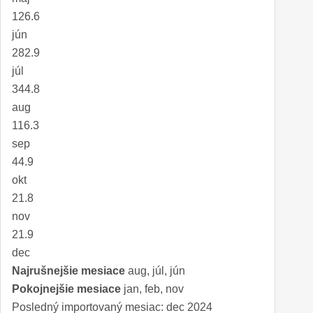
126.6
jún
282.9
júl
344.8
aug
116.3
sep
44.9
okt
21.8
nov
21.9
dec
Najrušnejšie mesiace
aug, júl, jún
Pokojnejšie mesiace
jan, feb, nov
Posledný importovaný mesiac: dec 2024