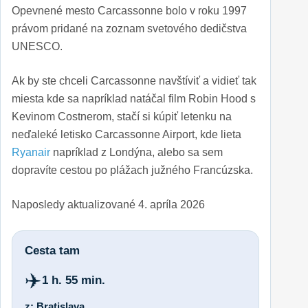
Opevnené mesto Carcassonne bolo v roku 1997
právom pridané na zoznam svetového dedičstva
UNESCO.
Ak by ste chceli Carcassonne navštíviť a vidieť tak
miesta kde sa napríklad natáčal film Robin Hood s
Kevinom Costnerom, stačí si kúpiť letenku na
neďaleké letisko Carcassonne Airport, kde lieta
Ryanair
napríklad z Londýna, alebo sa sem
dopravíte cestou po plážach južného Francúzska.
Naposledy aktualizované
4. apríla 2026
Cesta tam
✈️
1 h. 55 min.
z: Bratislava