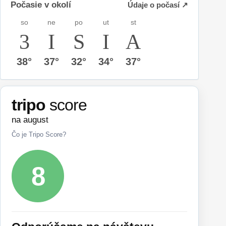
Počasie v okolí
Údaje o počasí ↗
so
ne
po
ut
st
38°
37°
32°
34°
37°
tripo
score
na august
Čo je Tripo Score?
8