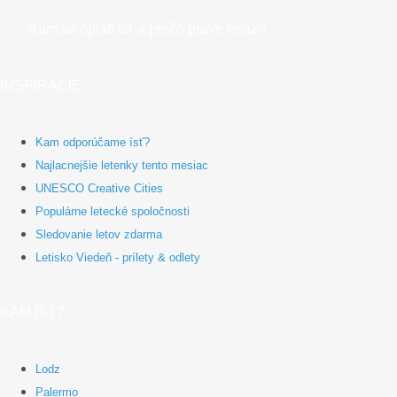
Kam sa oplatí ísť a prečo práve teraz?
INŠPIRÁCIE
Kam odporúčame ísť?
Najlacnejšie letenky tento mesiac
UNESCO Creative Cities
Populárne letecké spoločnosti
Sledovanie letov zdarma
Letisko Viedeň - prílety & odlety
KAM ÍSŤ?
Lodz
Palermo