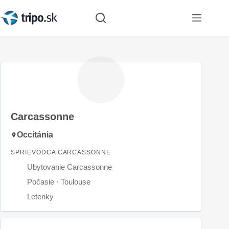
Skip
to
content
Carcassonne
Occitánia
SPRIEVODCA CARCASSONNE
Ubytovanie Carcassonne
Počasie · Toulouse
Letenky