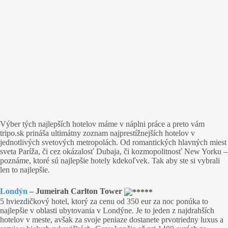
Výber tých najlepších hotelov máme v náplni práce a preto vám
tripo.sk prináša ultimátny zoznam najprestížnejších hotelov v
jednotlivých svetových metropolách. Od romantických hlavných miest
sveta Paríža, či cez okázalosť Dubaja, či kozmopolitnosť New Yorku –
poznáme, ktoré sú najlepšie hotely kdekoľvek. Tak aby ste si vybrali
len to najlepšie.
Londýn
– Jumeirah Carlton Tower
5 hviezdičkový hotel, ktorý za cenu od 350 eur za noc ponúka to
najlepšie v oblasti ubytovania v Londýne. Je to jeden z najdrahších
hotelov v meste, avšak za svoje peniaze dostanete prvotriedny luxus a