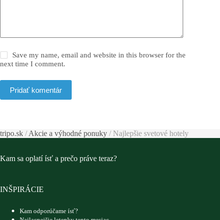
Save my name, email and website in this browser for the
next time I comment.
Pridať komentár
tripo.sk
/
Akcie a výhodné ponuky
/
Najlepšie svetové hotely
Kam sa oplatí ísť a prečo práve teraz?
INŠPIRÁCIE
Kam odporúčame ísť?
Najlacnejšie letenky tento mesiac