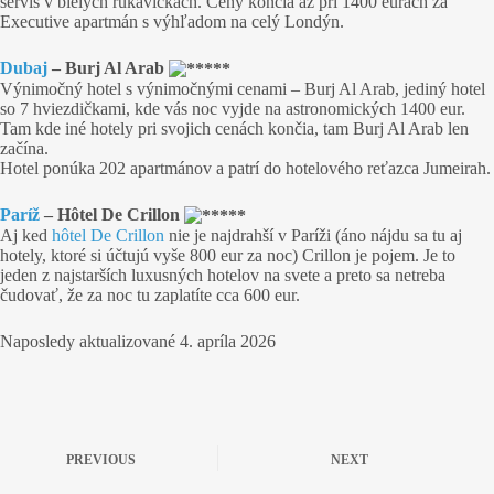
servis v bielych rukavičkách. Ceny končia až pri 1400 eurách za
Executive apartmán s výhľadom na celý Londýn.
Dubaj
– Burj Al Arab
Výnimočný hotel s výnimočnými cenami – Burj Al Arab, jediný hotel
so 7 hviezdičkami, kde vás noc vyjde na astronomických 1400 eur.
Tam kde iné hotely pri svojich cenách končia, tam Burj Al Arab len
začína.
Hotel ponúka 202 apartmánov a patrí do hotelového reťazca Jumeirah.
Paríž
– Hôtel De Crillon
Aj ked
hôtel De Crillon
nie je najdrahší v Paríži (áno nájdu sa tu aj
hotely, ktoré si účtujú vyše 800 eur za noc) Crillon je pojem. Je to
jeden z najstarších luxusných hotelov na svete a preto sa netreba
čudovať, že za noc tu zaplatíte cca 600 eur.
Naposledy aktualizované
4. apríla 2026
PREVIOUS
NEXT