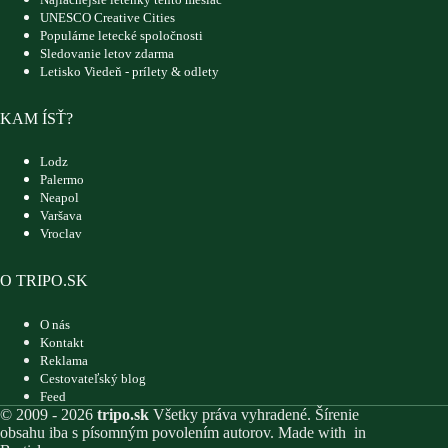
UNESCO Creative Cities
Populárne letecké spoločnosti
Sledovanie letov zdarma
Letisko Viedeň - prílety & odlety
KAM ÍSŤ?
Lodz
Palermo
Neapol
Varšava
Vroclav
O TRIPO.SK
O nás
Kontakt
Reklama
Cestovateľský blog
Feed
© 2009 - 2026
tripo.sk
Všetky práva vyhradené. Šírenie
obsahu iba s písomným povolením autorov. Made with
in