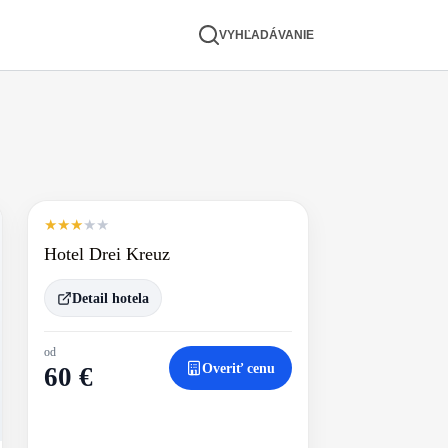
VYHĽADÁVANIE
★
★
★
★
★
Hotel Drei Kreuz
Detail hotela
od
Overiť cenu
60 €