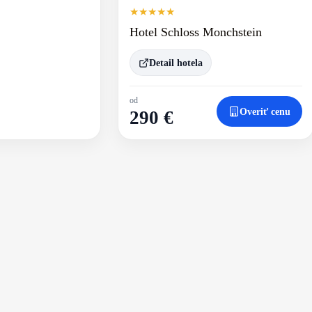
★
★
★
★
★
Hotel Schloss Monchstein
Detail hotela
od
Overiť cenu
290 €