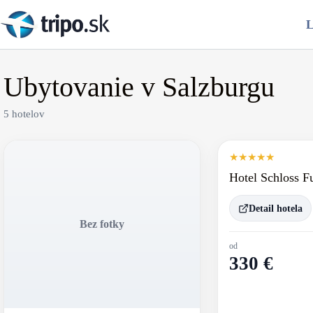
Skip
to
L
content
Ubytovanie v Salzburgu
5 hotelov
★
★
★
★
★
Hotel Schloss F
Detail hotela
Bez fotky
od
330 €