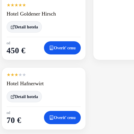
★
★
★
★
★
Hotel Goldener Hirsch
Detail hotela
od
Overiť cenu
450 €
★
★
★
★
★
Hotel Hafnerwirt
Detail hotela
od
Overiť cenu
70 €