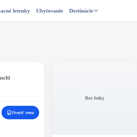
acné letenky
Ubytovanie
Destinácie
uschl
Bez fotky
Overiť cenu