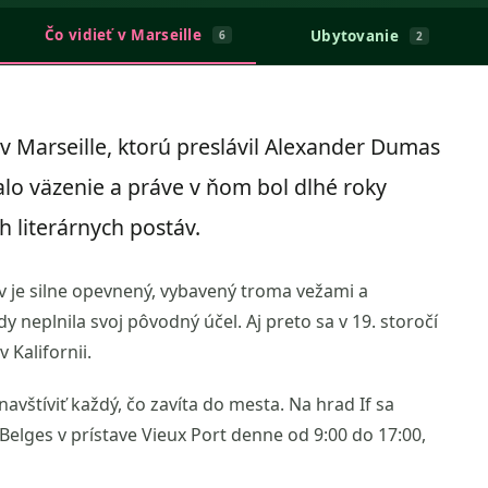
Čo vidieť v Marseille
Ubytovanie
6
2
v Marseille, ktorú preslávil Alexander Dumas
alo väzenie a práve v ňom bol dlhé roky
 literárnych postáv.
 je silne opevnený, vybavený troma vežami a
 neplnila svoj pôvodný účel. Aj preto sa v 19. storočí
 Kalifornii.
navštíviť každý, čo zavíta do mesta. Na hrad If sa
Belges v prístave Vieux Port denne od 9:00 do 17:00,