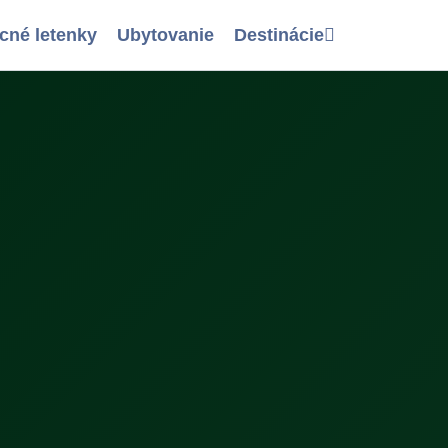
cné letenky
Ubytovanie
Destinácie