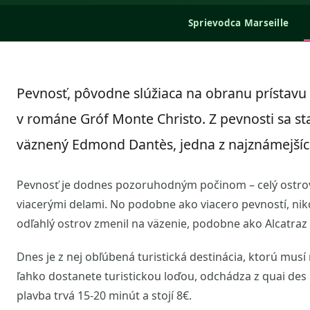
Sprievodca Marseille
Pevnosť, pôvodne slúžiaca na obranu prístavu 
v románe Gróf Monte Christo. Z pevnosti sa st
väznený Edmond Dantès, jedna z najznámejších
Pevnosť je dodnes pozoruhodným počinom – celý ostrov
viacerými delami. No podobne ako viacero pevností, nikdy
odľahlý ostrov zmenil na väzenie, podobne ako Alcatraz v
Dnes je z nej obľúbená turistická destinácia, ktorú musí 
ľahko dostanete turistickou loďou, odchádza z quai des 
plavba trvá 15-20 minút a stojí 8€.