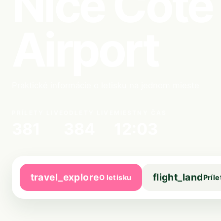
Nice Côte
Airport
Praktické informácie o letisku na jednom mieste
PRÍLETY LIVE
ODLETY LIVE
MIESTNY ČAS
381
384
12:03
travel_explore
flight_land
O letisku
Príle