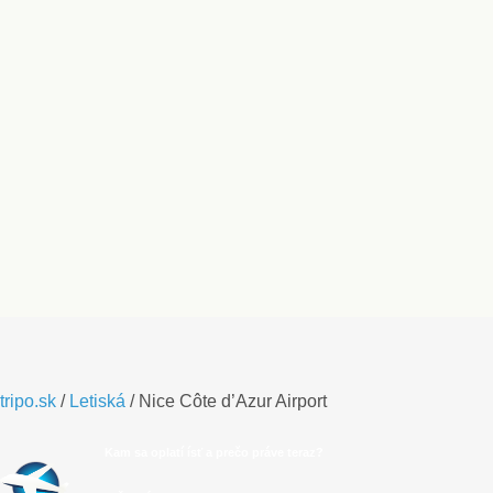
tripo.sk
/
Letiská
/
Nice Côte d’Azur Airport
Kam sa oplatí ísť a prečo práve teraz?