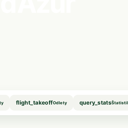
 d’Azur
flight_takeoff
query_stats
ty
Odlety
Štatisti