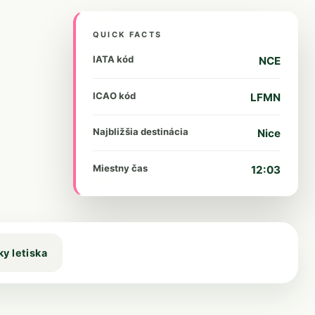
QUICK FACTS
IATA kód
NCE
ICAO kód
LFMN
Najbližšia destinácia
Nice
Miestny čas
12:03
ky letiska