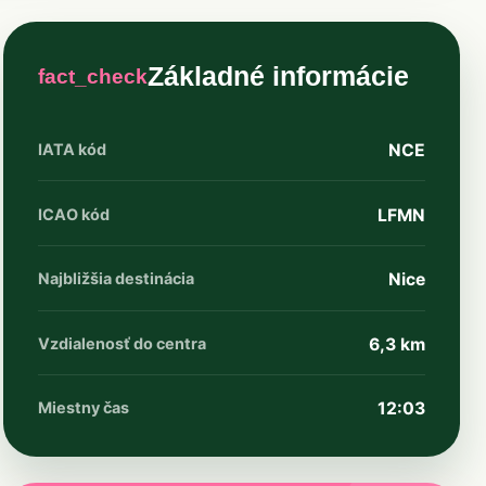
Základné informácie
fact_check
IATA kód
NCE
ICAO kód
LFMN
Najbližšia destinácia
Nice
Vzdialenosť do centra
6,3 km
Miestny čas
12:03