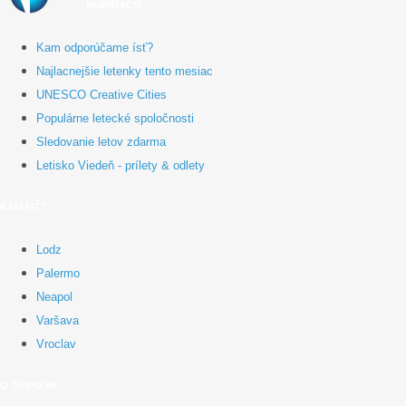
INŠPIRÁCIE
Kam odporúčame ísť?
Najlacnejšie letenky tento mesiac
UNESCO Creative Cities
Populárne letecké spoločnosti
Sledovanie letov zdarma
Letisko Viedeň - prílety & odlety
KAM ÍSŤ?
Lodz
Palermo
Neapol
Varšava
Vroclav
O TRIPO.SK