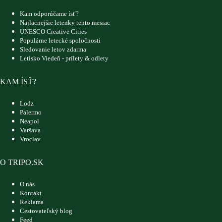
Kam odporúčame ísť?
Najlacnejšie letenky tento mesiac
UNESCO Creative Cities
Populárne letecké spoločnosti
Sledovanie letov zdarma
Letisko Viedeň - prílety & odlety
KAM ÍSŤ?
Lodz
Palermo
Neapol
Varšava
Vroclav
O TRIPO.SK
O nás
Kontakt
Reklama
Cestovateľský blog
Feed