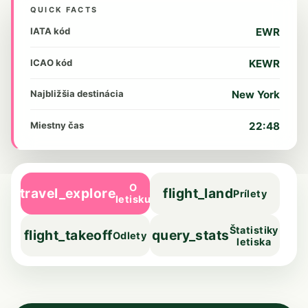
QUICK FACTS
IATA kód
EWR
ICAO kód
KEWR
Najbližšia destinácia
New York
Miestny čas
22:48
O
travel_explore
flight_land
Prílety
letisku
Štatistiky
flight_takeoff
query_stats
Odlety
letiska