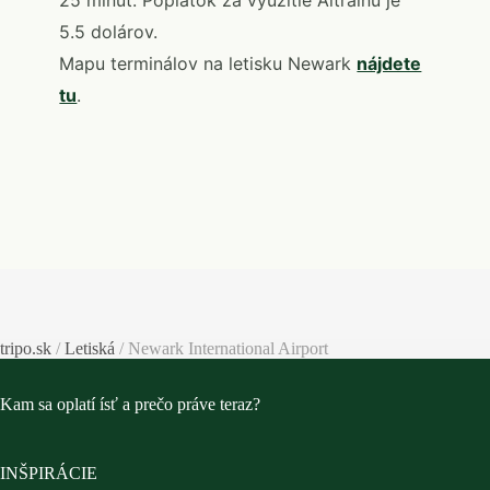
25 minút. Poplatok za využitie Aitrainu je
5.5 dolárov.
Mapu terminálov na letisku Newark
nájdete
tu
.
tripo.sk
/
Letiská
/
Newark International Airport
Kam sa oplatí ísť a prečo práve teraz?
INŠPIRÁCIE