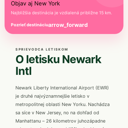
Objav aj New York
Najbližšia destinácia je vzdialená približne 15 km.
arrow_forward
Pozrieť destináciu
SPRIEVODCA LETISKOM
O letisku Newark
Intl
Newark Liberty International Airport (EWR)
je druhé najvýznamnejšie letisko v
metropolitnej oblasti New Yorku. Nachádza
sa síce v New Jersey, no na dohľad od
Manhattanu – 26 kilometrov juhozápadne