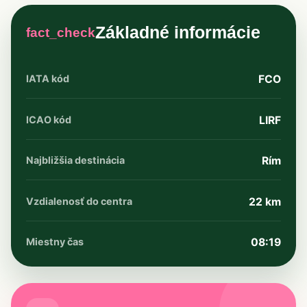
Základné informácie
fact_check
IATA kód
FCO
ICAO kód
LIRF
Najbližšia destinácia
Rím
Vzdialenosť do centra
22 km
Miestny čas
08:19