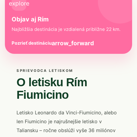
explore
Objav aj Rím
Najbližšia destinácia je vzdialená približne 22 km.
arrow_forward
Pozrieť destináciu
SPRIEVODCA LETISKOM
O letisku Rím
Fiumicino
Letisko Leonardo da Vinci-Fiumicino, alebo
len Fiumicino je najrušnejšie letisko v
Taliansku – ročne obslúži vyše 36 miliónov