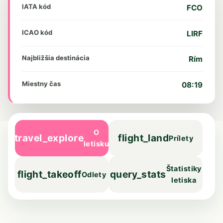
IATA kód
FCO
ICAO kód
LIRF
Najbližšia destinácia
Rím
Miestny čas
08:19
O
travel_explore
flight_land
Prílety
letisku
Štatistiky
flight_takeoff
query_stats
Odlety
letiska