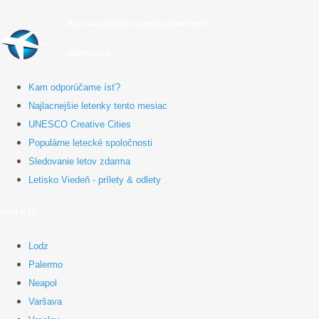
Kam sa oplatí ísť a prečo práve teraz?
INŠPIRÁCIE
Kam odporúčame ísť?
Najlacnejšie letenky tento mesiac
UNESCO Creative Cities
Populárne letecké spoločnosti
Sledovanie letov zdarma
Letisko Viedeň - prílety & odlety
KAM ÍSŤ?
Lodz
Palermo
Neapol
Varšava