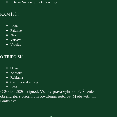
Letisko Viedeň - prílety & odlety
KAM ÍSŤ?
Lodz
Palermo
Neapol
Varšava
Vroclav
O TRIPO.SK
O nás
Kontakt
Reklama
Cestovateľský blog
Feed
© 2009 - 2026
tripo.sk
Všetky práva vyhradené. Šírenie
obsahu iba s písomným povolením autorov. Made with
in
Bratislava.