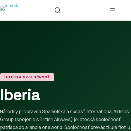
Skip
to
content
LETECKÁ SPOLOČNOSŤ
Iberia
Národný prepravca Španielska a súčasť International Airlines
Group (spojenie s British Airways) je letecká spoločnosť
patriaca do aliancie oneworld. Spoločnosť prevádzkuje flotilu