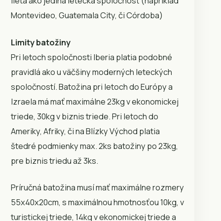
lieta ako jediná letecká spoločnosť (napríklad
Montevideo, Guatemala City, či Córdoba)
Limity batožiny
Pri letoch spoločnosti Iberia platia podobné
pravidlá ako u väčšiny moderných leteckých
spoločností. Batožina pri letoch do Európy a
Izraela má mať maximálne 23kg v ekonomickej
triede, 30kg v biznis triede. Pri letoch do
Ameriky, Afriky, či na Blízky Východ platia
štedré podmienky max. 2ks batožiny po 23kg,
pre biznis triedu až 3ks.
Príručná batožina musí mať maximálne rozmery
55x40x20cm, s maximálnou hmotnosťou 10kg, v
turistickej triede, 14kg v ekonomickej triede a