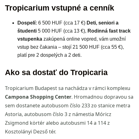
Tropicarium vstupné a cenník
Dospelí:
6 500 HUF (cca 17 €)
Deti, seniori a
študenti
5 000 HUF (cca 13 €),
Rodinná fast track
vstupenka
zakúpená online vopred, vám umožní
vstup bez čakania – stojí 21 500 HUF (cca 55 €),
platí pre 2 dospelých a 2 deti.
Ako sa dostať do Tropicaria
Tropicarium Budapest sa nachádza v rámci komplexu
Campona Shopping Center
. Hromadnou dopravou sa
sem dostanete autobusom číslo 233 zo stanice metra
Astoria, autobusom číslo 3 z námestia Móricz
Zsigmond körtér alebo autobusmi 14 a 114 z
Kosztolányi Dezső tér.