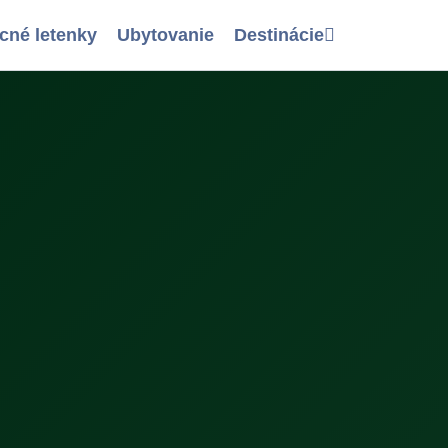
cné letenky
Ubytovanie
Destinácie