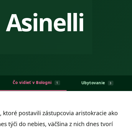
 Asinelli
Čo vidieť v Bologni
Ubytovanie
1
3
, ktoré postavili zástupcovia aristokracie ako
s týči do nebies, väčšina z nich dnes tvorí