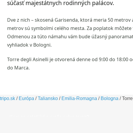
súčasť majestátnych rodinných palácov.
Dve z nich – skosená Garisenda, ktorá meria 50 metrov a 
metrov sú symbolmi celého mesta. Za poplatok môžete 
Odmenou za túto námahu vám bude úžasný panoramatický
vyhliadok v Bologni.
Torre degli Asinelli je otvorená denne od 9:00 do 18:00
do Marca.
tripo.sk
/
Európa
/
Taliansko
/
Emilia-Romagna
/
Bologna
/
Torre
Kam sa oplatí ísť a prečo práve teraz?