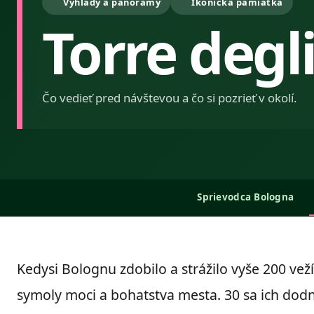
Výhľady a panorámy
Ikonická pamiatka
Torre degli
Čo vedieť pred návštevou a čo si pozrieť v okolí.
Sprievodca Bologna
Kedysi Bolognu zdobilo a strážilo vyše 200 veží
symoly moci a bohatstva mesta. 30 sa ich dodne