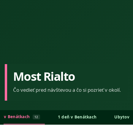
Most Rialto
Čo vedieť pred návštevou a čo si pozrieť v okolí.
eť v Benátkach
1 deň v Benátkach
Ubytova
12