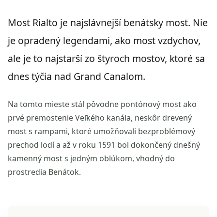
Most Rialto je najslávnejší benátsky most. Nie
je opradený legendami, ako most vzdychov,
ale je to najstarší zo štyroch mostov, ktoré sa
dnes týčia nad Grand Canalom.
Na tomto mieste stál pôvodne pontónový most ako
prvé premostenie Veľkého kanála, neskôr drevený
most s rampami, ktoré umožňovali bezproblémový
prechod lodí a až v roku 1591 bol dokončený dnešný
kamenný most s jedným oblúkom, vhodný do
prostredia Benátok.