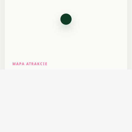
MAPA ATRAKCIE
Most Rialto
Presná poloha a rýchly prechod do Google
Maps.
V PEŠEJ DOSTUPNOSTI