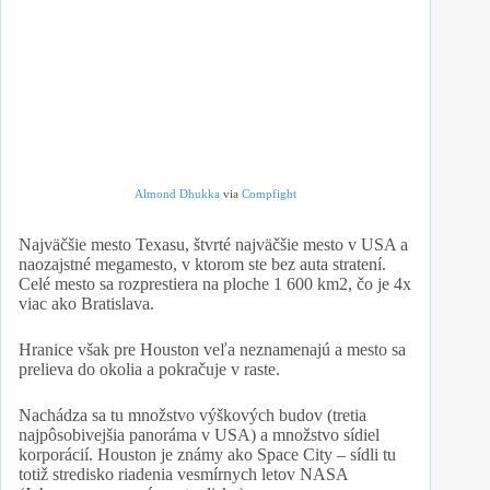
Almond Dhukka
via
Compfight
Najväčšie mesto Texasu, štvrté najväčšie mesto v USA a
naozajstné megamesto, v ktorom ste bez auta stratení.
Celé mesto sa rozprestiera na ploche 1 600 km2, čo je 4x
viac ako Bratislava.
Hranice však pre Houston veľa neznamenajú a mesto sa
prelieva do okolia a pokračuje v raste.
Nachádza sa tu množstvo výškových budov (tretia
najpôsobivejšia panoráma v USA) a množstvo sídiel
korporácií. Houston je známy ako Space City – sídli tu
totiž stredisko riadenia vesmírnych letov NASA