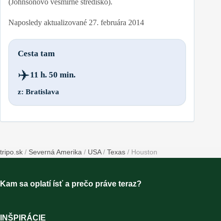
(Johnsonovo vesmírne stredisko).
Naposledy aktualizované
27. februára 2014
Cesta tam
✈️
11 h. 50 min.
z: Bratislava
tripo.sk
/
Severná Amerika
/
USA
/
Texas
/
Houston
Kam sa oplatí ísť a prečo práve teraz?
INŠPIRÁCIE