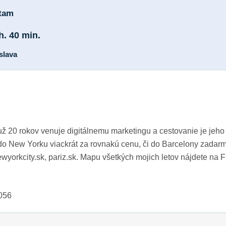
 tam
h. 40 min.
islava
ž 20 rokov venuje digitálnemu marketingu a cestovanie je jeho 
 do New Yorku viackrát za rovnakú cenu, či do Barcelony zadar
newyorkcity.sk, pariz.sk. Mapu všetkých mojich letov nájdete na F
2056