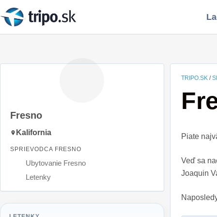
Skip
La
to
content
TRIPO.SK
/
S
Fr
Fresno
Kalifornia
Piate najv
SPRIEVODCA FRESNO
Veď sa na
Ubytovanie Fresno
Joaquin Va
Letenky
Naposledy
LETENKY