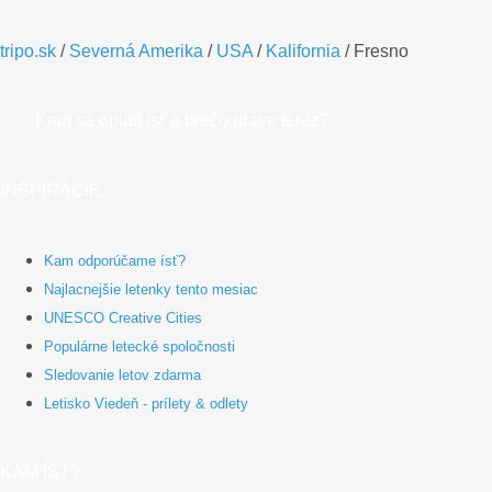
tripo.sk
/
Severná Amerika
/
USA
/
Kalifornia
/
Fresno
Kam sa oplatí ísť a prečo práve teraz?
INŠPIRÁCIE
Kam odporúčame ísť?
Najlacnejšie letenky tento mesiac
UNESCO Creative Cities
Populárne letecké spoločnosti
Sledovanie letov zdarma
Letisko Viedeň - prílety & odlety
KAM ÍSŤ?