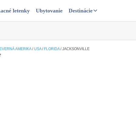
acné letenky
Ubytovanie
Destinácie
EVERNÁ AMERIKA
/
USA
/
FLORIDA
/
JACKSONVILLE
e