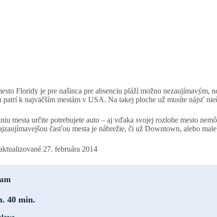
esto Floridy je pre našinca pre absenciu pláží možno nezaujímavým, n
 patrí k najväčším mestám v USA. Na takej ploche už musíte nájsť niečo
iu mesta určite potrebujete auto – aj vďaka svojej rozlohe mesto nemô
jzaujímavejšou časťou mesta je nábrežie, či už Downtown, alebo malebn
aktualizované
27. februára 2014
tam
h. 40 min.
slava