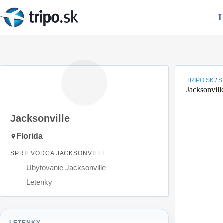
Skip
to
L
content
TRIPO.SK
/
S
Jacksonvill
Jacksonville
Florida
SPRIEVODCA JACKSONVILLE
Ubytovanie Jacksonville
Letenky
LETENKY