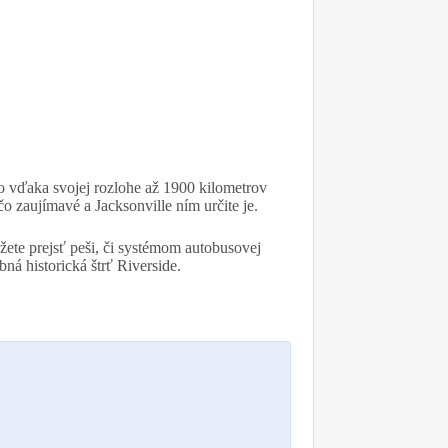
o vďaka svojej rozlohe až 1900 kilometrov
 zaujímavé a Jacksonville ním určite je.
žete prejsť peši, či systémom autobusovej
á historická štrť Riverside.