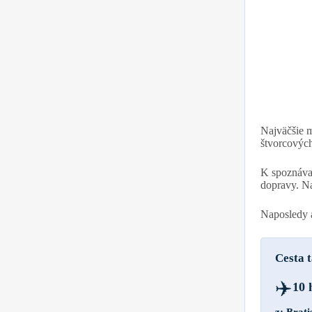
Najväčšie m
štvorcových
K spoznávan
dopravy. Na
Naposledy 
Cesta 
✈️
10 
z: Brati