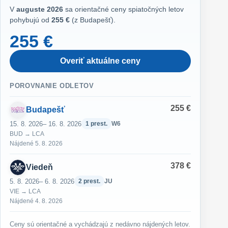
V
auguste 2026
sa orientačné ceny spiatočných letov
pohybujú od
255 €
(z Budapešť).
255 €
Overiť aktuálne ceny
POROVNANIE ODLETOV
255 €
Budapešť
15. 8. 2026
– 16. 8. 2026
1 prest.
W6
BUD → LCA
Nájdené 5. 8. 2026
378 €
Viedeň
5. 8. 2026
– 6. 8. 2026
2 prest.
JU
VIE → LCA
Nájdené 4. 8. 2026
Ceny sú orientačné a vychádzajú z nedávno nájdených letov.