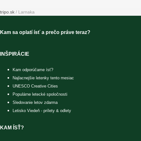
tripo.sk
/
Larnaka
Kam sa oplatí ísť a prečo práve teraz?
INŠPIRÁCIE
Kam odporúčame ísť?
Najlacnejšie letenky tento mesiac
UNESCO Creative Cities
Populárne letecké spoločnosti
Sledovanie letov zdarma
Letisko Viedeň - prílety & odlety
KAM ÍSŤ?