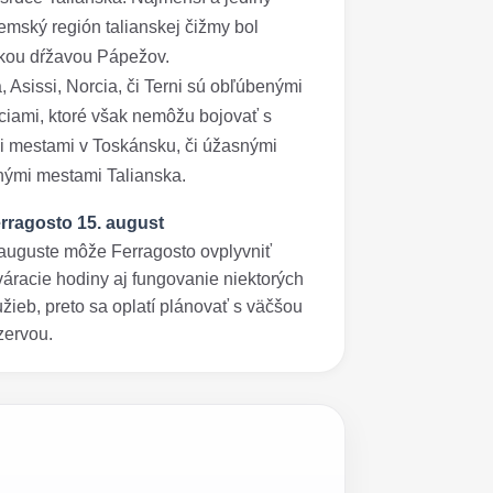
mský región talianskej čižmy bol
ckou dŕžavou Pápežov.
, Asissi, Norcia, či Terni sú obľúbenými
ciami, ktoré však nemôžu bojovať s
i mestami v Toskánsku, či úžasnými
ými mestami Talianska.
rragosto 15. august
auguste môže Ferragosto ovplyvniť
váracie hodiny aj fungovanie niektorých
užieb, preto sa oplatí plánovať s väčšou
zervou.