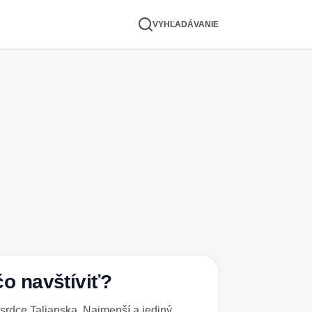
VYHĽADÁVANIE
o navštíviť?
srdce Talianska. Najmenší a jediný