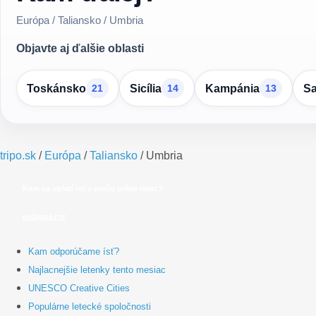
Európa / Taliansko / Umbria
Objavte aj ďalšie oblasti
Toskánsko
Sicília
Kampánia
Sa
21
14
13
tripo.sk
/
Európa
/
Taliansko
/
Umbria
Kam sa oplatí ísť a prečo práve teraz?
INŠPIRÁCIE
Kam odporúčame ísť?
Najlacnejšie letenky tento mesiac
UNESCO Creative Cities
Populárne letecké spoločnosti