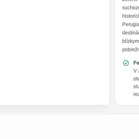
suchoze
histori
Perugia
destiná
blízkym
pobrežn
Fe
V 
ot
sl
re