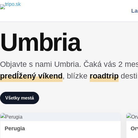
Skip
La
to
content
Umbria
Objavte s nami Umbria. Čaká vás 2 mes
predĺžený víkend
, blízke
roadtrip
desti
Všetky mestá
Perugia
Or