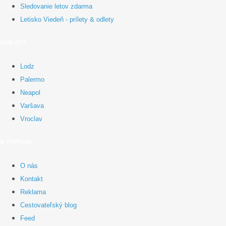
Sledovanie letov zdarma
Letisko Viedeň - prílety & odlety
KAM ÍSŤ?
Lodz
Palermo
Neapol
Varšava
Vroclav
O TRIPO.SK
O nás
Kontakt
Reklama
Cestovateľský blog
Feed