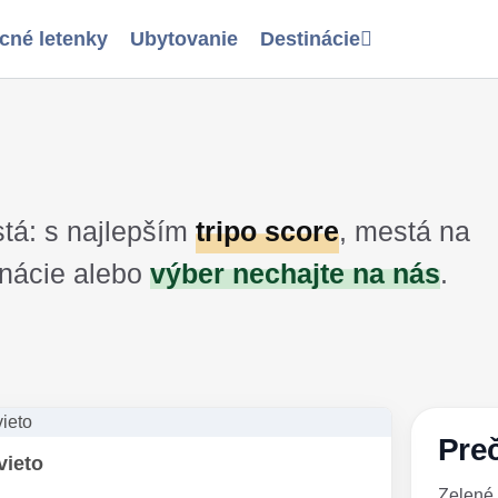
cné letenky
Ubytovanie
Destinácie
tá: s najlepším
tripo score
, mestá na
nácie alebo
výber nechajte na nás
.
Preč
vieto
Zelené 